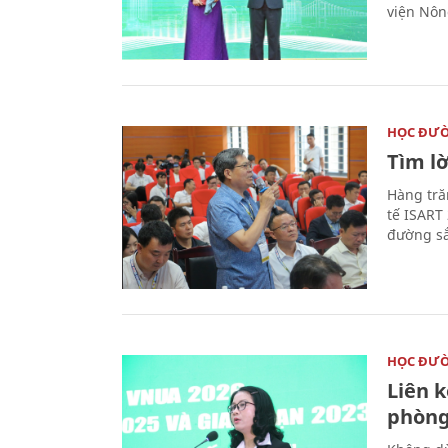
viện Nôn
HỌC ĐƯ
Tìm lờ
Hàng tră
tế ISART
đường sắ
HỌC ĐƯ
Liên 
phòng