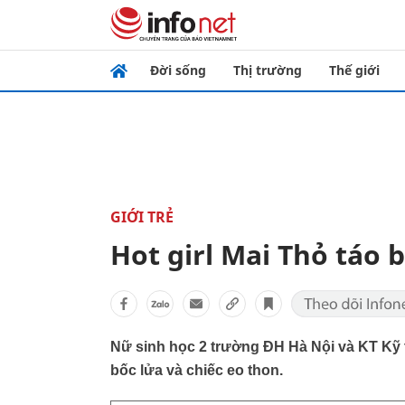
Đời sống
Thị trường
Thế giới
GIỚI TRẺ
Hot girl Mai Thỏ táo
Nữ sinh học 2 trường ĐH Hà Nội và KT Kỹ
bốc lửa và chiếc eo thon.