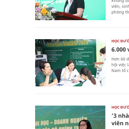
Không dừ
viên, si
phòng th
HỌC ĐƯ
6.000 
Hơn 60 d
hội việc
Nam tổ c
HỌC ĐƯ
‘3 nhà
viên 