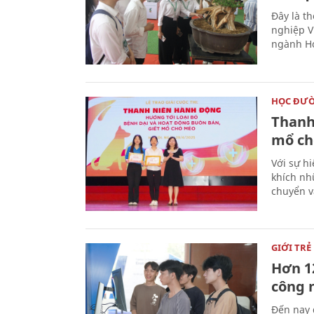
Đây là t
nghiệp V
ngành Ho
HỌC ĐƯ
Thanh
mổ ch
Với sự hi
khích nh
chuyển v
GIỚI TRẺ
Hơn 12
công 
Đến nay 