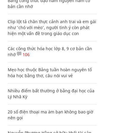
Bảng công thức đạo hàm nguyên hàm cơ
bản cần nhớ
Clip lột tả chân thực cảnh anh trai và em gái
như 'chó với mèo', người tinh ý còn phát
hiện một vấn đề trong giáo dục con
Các công thức hóa học lớp 8, 9 cơ bản cần
nhớ
106
Mẹo học thuộc Bảng tuần hoàn nguyên tố
hóa học bằng thơ, câu nói vui vẻ
Nhiều điểm bất thường ở bằng đại học của
Lý Nhã Kỳ
20 số điện thoại ma ám bạn không bao giờ
nên gọi
Nguyễn Phương Hằng sở hữu khối tài sản