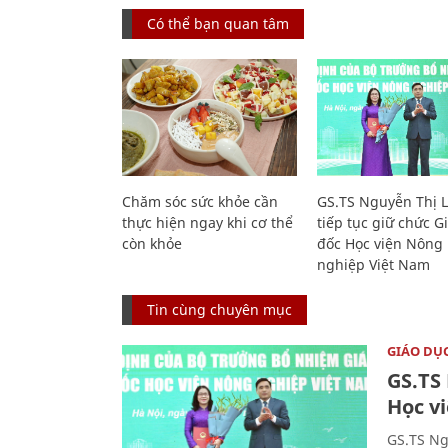
Có thể bạn quan tâm
Chăm sóc sức khỏe cần
GS.TS Nguyễn Thị 
thực hiện ngay khi cơ thể
tiếp tục giữ chức 
còn khỏe
đốc Học viện Nông
nghiệp Việt Nam
Tin cùng chuyên mục
GIÁO DỤ
GS.TS
Học v
GS.TS Ng