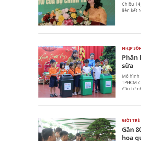
Chiều 14
liên kết
NHỊP SỐ
Phân 
sữa
Mô hình 
TPHCM ch
đầu từ n
GIỚI TRẺ
Gần 8
hoa q