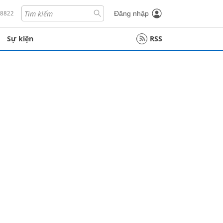
18822
Đăng nhập
Sự kiện
RSS