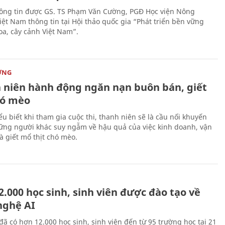
hông tin được GS. TS Phạm Văn Cường, PGĐ Học viện Nông
iệt Nam thông tin tại Hội thảo quốc gia “Phát triển bền vững
a, cây cảnh Việt Nam”.
ỜNG
 niên hành động ngăn nạn buôn bán, giết
ó mèo
ểu biết khi tham gia cuộc thi, thanh niên sẽ là cầu nối khuyến
ững người khác suy ngẫm về hậu quả của việc kinh doanh, vận
à giết mổ thịt chó mèo.
.000 học sinh, sinh viên được đào tạo về
nghệ AI
đã có hơn 12.000 học sinh, sinh viên đến từ 95 trường học tại 21