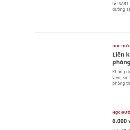
tế ISART
đường sắ
HỌC ĐƯ
Liên 
phòng
Không dừ
viên, si
phòng th
HỌC ĐƯ
6.000 