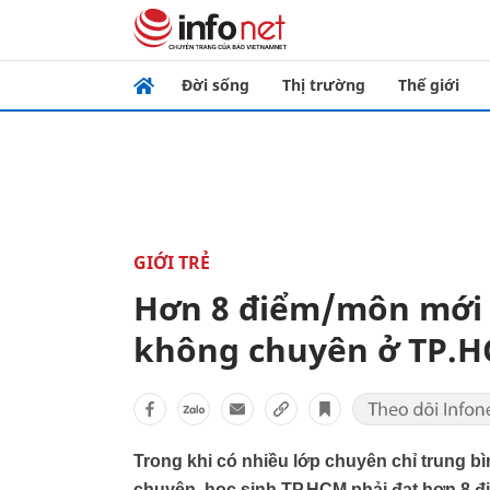
Đời sống
Thị trường
Thế giới
GIỚI TRẺ
Hơn 8 điểm/môn mới 
không chuyên ở TP.
Trong khi có nhiều lớp chuyên chỉ trung bì
chuyên, học sinh TP.HCM phải đạt hơn 8 đ