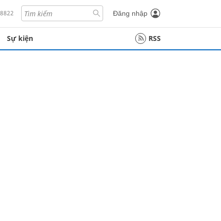
18822
Đăng nhập
Sự kiện
RSS