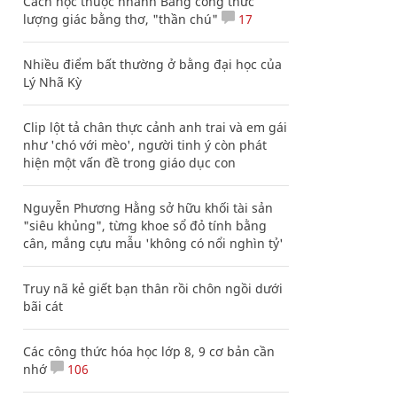
Cách học thuộc nhanh Bảng công thức
lượng giác bằng thơ, "thần chú"
17
Nhiều điểm bất thường ở bằng đại học của
Lý Nhã Kỳ
Clip lột tả chân thực cảnh anh trai và em gái
như 'chó với mèo', người tinh ý còn phát
hiện một vấn đề trong giáo dục con
Nguyễn Phương Hằng sở hữu khối tài sản
"siêu khủng", từng khoe sổ đỏ tính bằng
cân, mắng cựu mẫu 'không có nổi nghìn tỷ'
Truy nã kẻ giết bạn thân rồi chôn ngồi dưới
bãi cát
Các công thức hóa học lớp 8, 9 cơ bản cần
nhớ
106