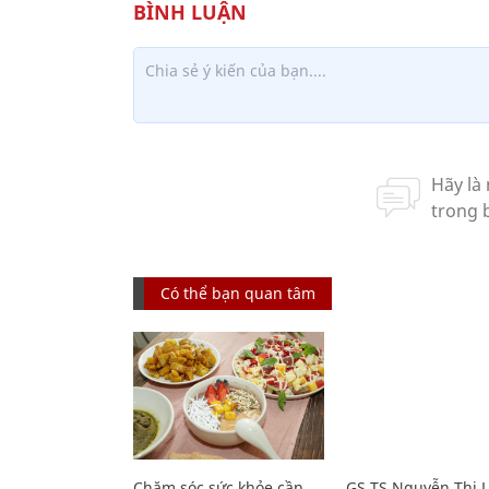
Có thể bạn quan tâm
Chăm sóc sức khỏe cần
GS.TS Nguyễn Thị 