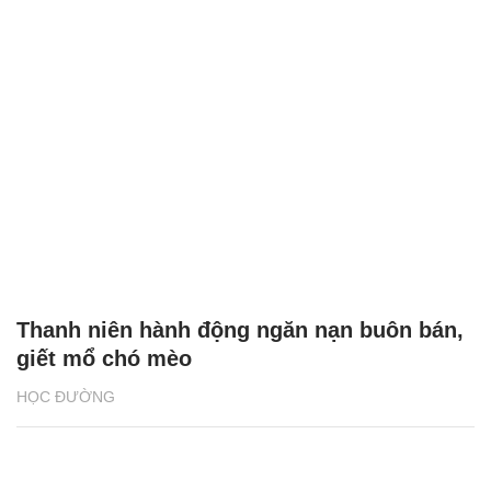
Thanh niên hành động ngăn nạn buôn bán,
giết mổ chó mèo
HỌC ĐƯỜNG