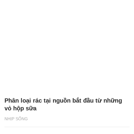
Phân loại rác tại nguồn bắt đầu từ những
vỏ hộp sữa
NHỊP SỐNG