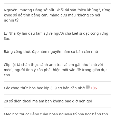
Nguyễn Phương Hằng sở hữu khối tài sản "siêu khủng", từng
khoe sổ đỏ tính bằng cân, mắng cựu mẫu 'không có nổi
nghìn tỷ'
Lý Nhã Kỳ lần đầu tâm sự về người cha Liệt sĩ đặc công rừng
Sác
Bảng công thức đạo hàm nguyên hàm cơ bản cần nhớ
Clip lột tả chân thực cảnh anh trai và em gái như 'chó với
mèo', người tinh ý còn phát hiện một vấn đề trong giáo dục
con
Các công thức hóa học lớp 8, 9 cơ bản cần nhớ
106
20 số điện thoại ma ám bạn không bao giờ nên gọi
Mẹo học thuộc Bảng tuần hoàn nguyên tố hóa học bằng thơ,