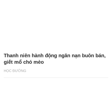
Thanh niên hành động ngăn nạn buôn bán,
giết mổ chó mèo
HỌC ĐƯỜNG