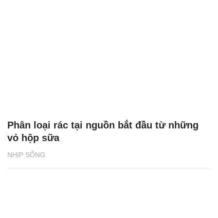
Phân loại rác tại nguồn bắt đầu từ những
vỏ hộp sữa
NHỊP SỐNG