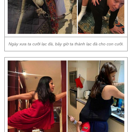
Ngày xưa ta cưỡi lạc đà, bây giờ ta thành lạc đà cho con cưỡi.