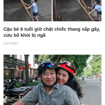
Cậu bé 6 tuổi giữ chặt chiếc thang sắp gãy,
cứu bố khỏi bị ngã
GIA ĐÌNH