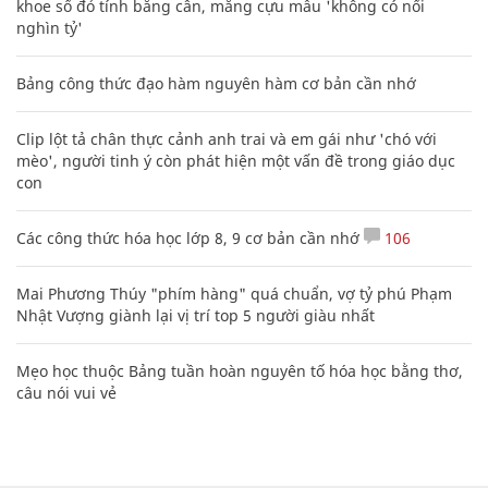
khoe sổ đỏ tính bằng cân, mắng cựu mẫu 'không có nổi
nghìn tỷ'
Bảng công thức đạo hàm nguyên hàm cơ bản cần nhớ
Clip lột tả chân thực cảnh anh trai và em gái như 'chó với
mèo', người tinh ý còn phát hiện một vấn đề trong giáo dục
con
Các công thức hóa học lớp 8, 9 cơ bản cần nhớ
106
Mai Phương Thúy "phím hàng" quá chuẩn, vợ tỷ phú Phạm
Nhật Vượng giành lại vị trí top 5 người giàu nhất
Mẹo học thuộc Bảng tuần hoàn nguyên tố hóa học bằng thơ,
câu nói vui vẻ