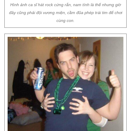
Hình ảnh ca sĩ hát rock cứng rắn, nam tính là thế nhưng giờ
đây cũng phải đội vương miện, cầm đũa phép trái tim để chơi
cùng con.