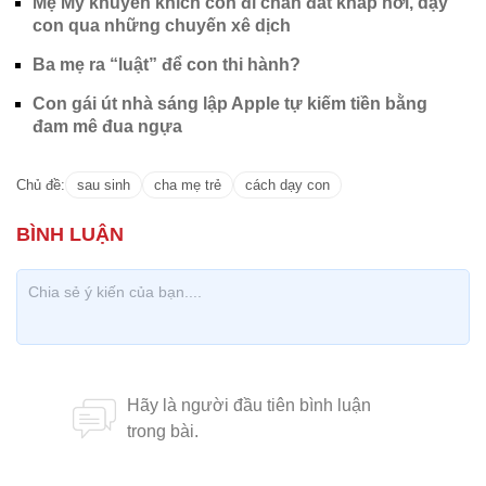
Mẹ Mỹ khuyến khích con đi chân đất khắp nơi, dạy
con qua những chuyến xê dịch
Ba mẹ ra “luật” để con thi hành?
Con gái út nhà sáng lập Apple tự kiếm tiền bằng
đam mê đua ngựa
Chủ đề:
sau sinh
cha mẹ trẻ
cách dạy con