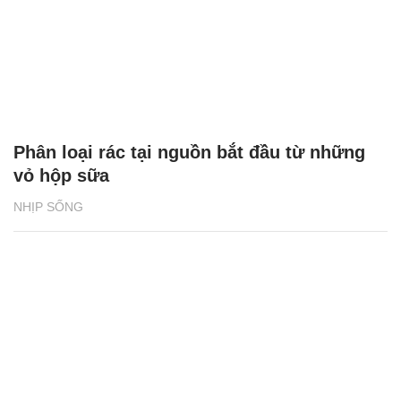
Phân loại rác tại nguồn bắt đầu từ những
vỏ hộp sữa
NHỊP SỐNG