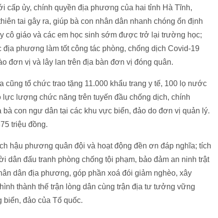
ới cấp ủy, chính quyền địa phương của hai tỉnh Hà Tĩnh,
hiên tai gây ra, giúp bà con nhân dân nhanh chóng ổn định
ầy cô giáo và các em học sinh sớm được trở lại trường học;
c địa phương làm tốt công tác phòng, chống dịch Covid-19
o đơn vị và lây lan trên địa bàn đơn vị đóng quân.
 cũng tổ chức trao tặng 11.000 khẩu trang y tế, 100 lọ nước
 lực lượng chức năng trên tuyến đầu chống dịch, chính
bà con ngư dân tại các khu vực biển, đảo do đơn vị quản lý.
75 triệu đồng.
ách hậu phương quân đội và hoạt động đền ơn đáp nghĩa; tích
i dân đấu tranh phòng chống tội phạm, bảo đảm an ninh trật
g nhân dân địa phương, góp phần xoá đói giảm nghèo, xây
ình thành thế trận lòng dân cùng trận địa tư tưởng vững
 biển, đảo của Tổ quốc.