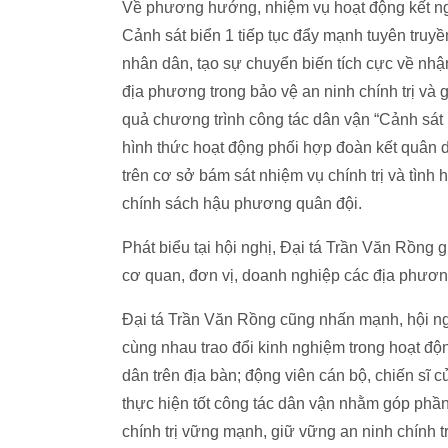
Về phương hướng, nhiệm vụ hoạt động kết ngh
Cảnh sát biển 1 tiếp tục đẩy mạnh tuyên truyền
nhân dân, tạo sự chuyển biến tích cực về n
địa phương trong bảo vệ an ninh chính trị và gi
quả chương trình công tác dân vận “Cảnh sát 
hình thức hoạt động phối hợp đoàn kết quân d
trên cơ sở bám sát nhiệm vụ chính trị và tình
chính sách hậu phương quân đội.
Phát biểu tại hội nghị, Đại tá Trần Văn Rồng
cơ quan, đơn vị, doanh nghiệp các địa phươn
Đại tá Trần Văn Rồng cũng nhấn mạnh, hội ng
cùng nhau trao đổi kinh nghiệm trong hoạt đ
dân trên địa bàn; động viên cán bộ, chiến sĩ 
thực hiện tốt công tác dân vận nhằm góp phần 
chính trị vững mạnh, giữ vững an ninh chính trị