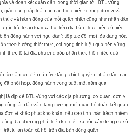
ĩa và đoàn kết quân dân trong thời gian tới, BTL Vùng
, giáo dục pháp luật cho cán bộ, chiến sĩ trong đơn vị và
hận thức và hành động của mỗi quân nhân cũng như nhân dân
ữ gìn trật tự an toàn xã hội trên địa bàn; thực hiện có hiệu
biển đồng hành với ngư dân”; tiếp tục đổi mới, đa dạng hóa
ân theo hướng thiết thực, coi trọng tính hiệu quả bền vững
 hình thực tế tại địa phương góp phần thực hiện hiệu quả
 gửi lời cảm ơn đến cấp ủy Đảng, chính quyền, nhân dân, các
g đã phối hợp, đồng hành trong suốt một năm qua.
hị là dịp để BTL Vùng với các địa phương, cơ quan, đơn vị
ộng công tác dân vận, tăng cường mối quan hệ đoàn kết quân
của đơn vị khắc phục khó khăn, nêu cao tinh thần trách nhiệm
cùng địa phương phát triển kinh tế - xã hội, xây dựng cơ sở
, trật tự an toàn xã hội trên địa bàn đóng quân.