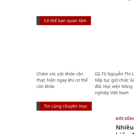
Có thể bạn quan tâm
Chăm sóc sức khỏe cần
GS.TS Nguyễn Thị 
thực hiện ngay khi cơ thể
tiếp tục giữ chức 
còn khỏe
đốc Học viện Nông
nghiệp Việt Nam
Tin cùng chuyên mục
ĐỜI SỐN
Nhiều