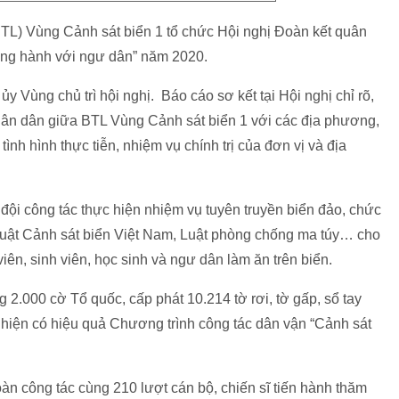
BTL) Vùng Cảnh sát biển 1 tổ chức Hội nghị Đoàn kết quân
ồng hành với ngư dân” năm 2020.
y Vùng chủ trì hội nghị. Báo cáo sơ kết tại Hội nghị chỉ rõ,
uân dân giữa BTL Vùng Cảnh sát biển 1 với các địa phương,
tình hình thực tiễn, nhiệm vụ chính trị của đơn vị và địa
đội công tác thực hiện nhiệm vụ tuyên truyền biển đảo, chức
Luật Cảnh sát biển Việt Nam, Luật phòng chống ma túy… cho
ên, sinh viên, học sinh và ngư dân làm ăn trên biển.
 2.000 cờ Tổ quốc, cấp phát 10.214 tờ rơi, tờ gấp, sổ tay
ực hiện có hiệu quả Chương trình công tác dân vận “Cảnh sát
àn công tác cùng 210 lượt cán bộ, chiến sĩ tiến hành thăm