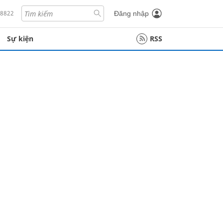
18822
Đăng nhập
Sự kiện
RSS