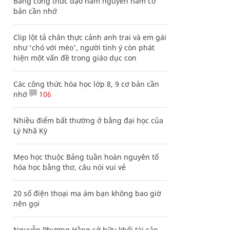
Bảng công thức đạo hàm nguyên hàm cơ
bản cần nhớ
Clip lột tả chân thực cảnh anh trai và em gái
như 'chó với mèo', người tinh ý còn phát
hiện một vấn đề trong giáo dục con
Các công thức hóa học lớp 8, 9 cơ bản cần
nhớ
106
Nhiều điểm bất thường ở bằng đại học của
Lý Nhã Kỳ
Mẹo học thuộc Bảng tuần hoàn nguyên tố
hóa học bằng thơ, câu nói vui vẻ
20 số điện thoại ma ám bạn không bao giờ
nên gọi
Nguyễn Phương Hằng sở hữu khối tài sản