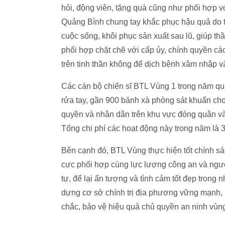
hỏi, động viên, tặng quà cũng như phối hợp v
Quảng Bình chung tay khắc phục hậu quả do t
cuộc sống, khôi phục sản xuất sau lũ, giúp th
phối hợp chặt chẽ với cấp ủy, chính quyền cá
trên tinh thần không để dịch bệnh xâm nhập và
Các cán bộ chiến sĩ BTL Vùng 1 trong năm qua
rửa tay, gần 900 bánh xà phòng sát khuẩn cho
quyền và nhân dân trên khu vực đóng quân và 
Tổng chi phí các hoạt động này trong năm là 3
Bên cạnh đó, BTL Vùng thực hiện tốt chính s
cực phối hợp cùng lực lượng công an và ngườ
tự, để lại ấn tượng và tình cảm tốt đẹp tron
dựng cơ sở chính trị địa phương vững mạnh, h
chắc, bảo vệ hiệu quả chủ quyền an ninh vùng