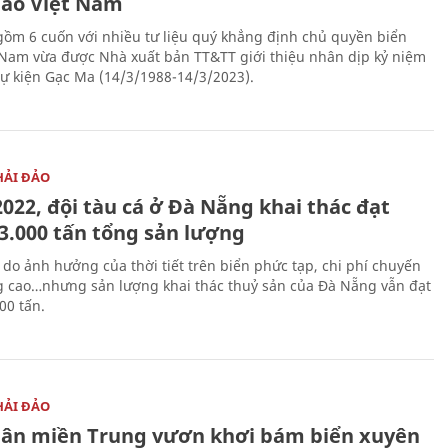
đảo Việt Nam
gồm 6 cuốn với nhiều tư liệu quý khẳng định chủ quyền biển
 Nam vừa được Nhà xuất bản TT&TT giới thiệu nhân dịp kỷ niệm
ự kiện Gạc Ma (14/3/1988-14/3/2023).
HẢI ĐẢO
022, đội tàu cá ở Đà Nẵng khai thác đạt
33.000 tấn tổng sản lượng
do ảnh hưởng của thời tiết trên biển phức tạp, chi phí chuyến
g cao…nhưng sản lượng khai thác thuỷ sản của Đà Nẵng vẫn đạt
00 tấn.
HẢI ĐẢO
ân miền Trung vươn khơi bám biển xuyên