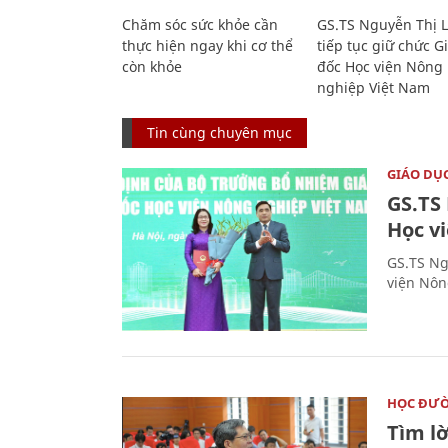
Chăm sóc sức khỏe cần
GS.TS Nguyễn Thị 
thực hiện ngay khi cơ thể
tiếp tục giữ chức 
còn khỏe
đốc Học viện Nông
nghiệp Việt Nam
Tin cùng chuyên mục
GIÁO DỤ
GS.TS
Học v
GS.TS Ng
viện Nôn
HỌC ĐƯ
Tìm lờ