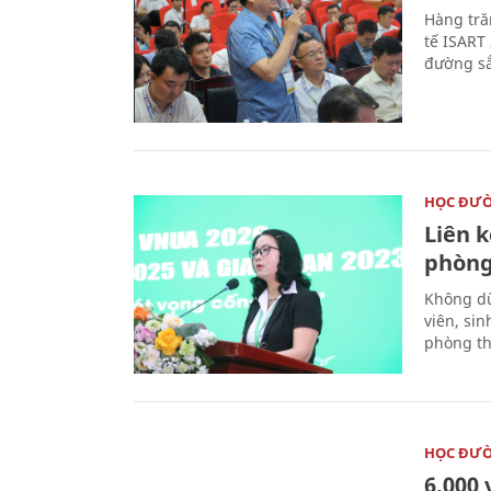
Hàng tră
tế ISART
đường sắ
HỌC ĐƯ
Liên 
phòng
Không dừ
viên, si
phòng th
HỌC ĐƯ
6.000 