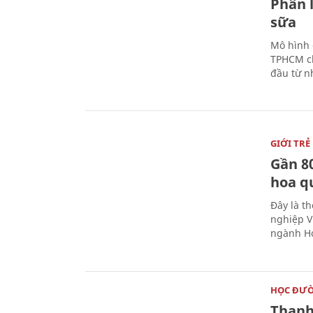
Phân 
sữa
Mô hình 
TPHCM ch
đầu từ n
GIỚI TRẺ
Gần 8
hoa q
Đây là t
nghiệp V
ngành Ho
HỌC ĐƯ
Thanh