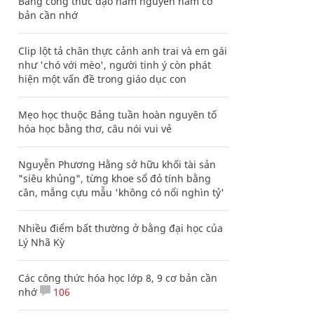
Bảng công thức đạo hàm nguyên hàm cơ
bản cần nhớ
Clip lột tả chân thực cảnh anh trai và em gái
như 'chó với mèo', người tinh ý còn phát
hiện một vấn đề trong giáo dục con
Mẹo học thuộc Bảng tuần hoàn nguyên tố
hóa học bằng thơ, câu nói vui vẻ
Nguyễn Phương Hằng sở hữu khối tài sản
"siêu khủng", từng khoe sổ đỏ tính bằng
cân, mắng cựu mẫu 'không có nổi nghìn tỷ'
Nhiều điểm bất thường ở bằng đại học của
Lý Nhã Kỳ
Các công thức hóa học lớp 8, 9 cơ bản cần
nhớ
106