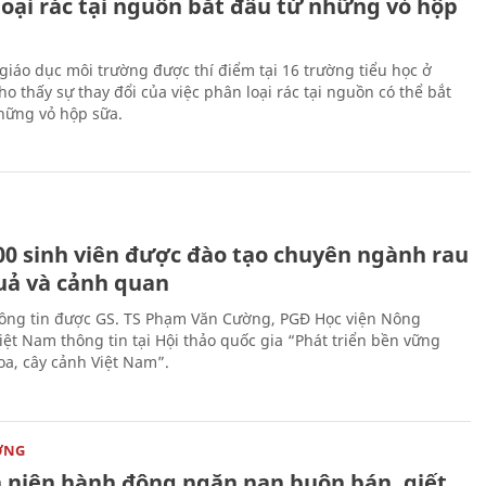
loại rác tại nguồn bắt đầu từ những vỏ hộp
giáo dục môi trường được thí điểm tại 16 trường tiểu học ở
o thấy sự thay đổi của việc phân loại rác tại nguồn có thể bắt
hững vỏ hộp sữa.
00 sinh viên được đào tạo chuyên ngành rau
uả và cảnh quan
hông tin được GS. TS Phạm Văn Cường, PGĐ Học viện Nông
iệt Nam thông tin tại Hội thảo quốc gia “Phát triển bền vững
a, cây cảnh Việt Nam”.
ỜNG
 niên hành động ngăn nạn buôn bán, giết