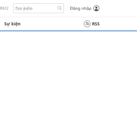
18822
Đăng nhập
Sự kiện
RSS