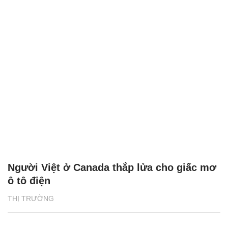
Người Việt ở Canada thắp lửa cho giấc mơ
ô tô điện
THỊ TRƯỜNG