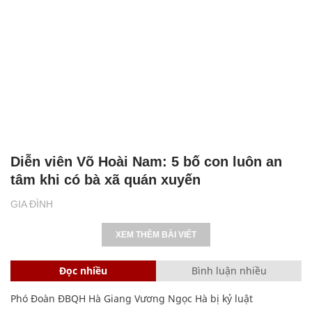
Diễn viên Võ Hoài Nam: 5 bố con luôn an
tâm khi có bà xã quán xuyến
GIA ĐÌNH
XEM THÊM BÀI VIẾT
Đọc nhiều
Bình luận nhiều
Phó Đoàn ĐBQH Hà Giang Vương Ngọc Hà bị kỷ luật