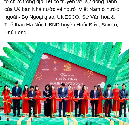
tổ chức trong dịp Tết cổ truyền với sự đồng hành
của Uỷ ban Nhà nước về người Việt Nam ở nước
ngoài - Bộ Ngoại giao, UNESCO, Sở Văn hoá &
Thể thao Hà Nội, UBND huyện Hoài Đức, Sovico,
Phú Long…