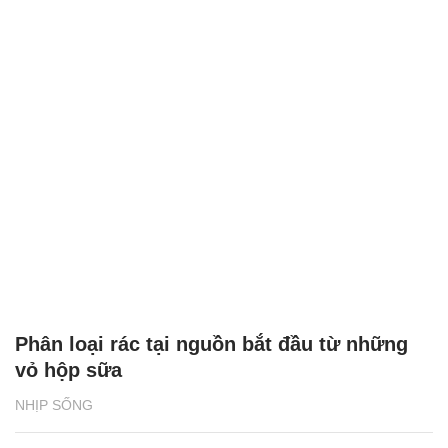
Phân loại rác tại nguồn bắt đầu từ những
vỏ hộp sữa
NHỊP SỐNG