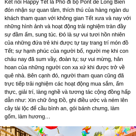
Kết nối Happy Tết là Phố đi bộ Pont de Long Bien
đón nhận sự quan tâm, thích thú của hàng ngàn du
khách tham quan với không gian Tết xưa và nay với
những hình ảnh và hoạt động trải nghiệm tràn đầy
sự đầm ấm, sung túc. Đó là sự vui tươi hồn nhiên
của những đứa trẻ khi được tự tay trang trí món đồ
Tết; sự hạnh phúc của người bố, người mẹ khi con
cháu nay đã sum vầy, đoàn tụ; sự vui mừng, hân
hoan của những người con xa xứ khi được trở về
quê nhà. Bên cạnh đó, người tham quan cũng đã
trực tiếp trải nghiệm các hoạt động mua sắm, ẩm
thực, giải trí, làng nghề và tương tác cộng đồng hấp
dẫn như: Xin chữ ông Đồ, ghi điều ước và ném lên
cây tài lộc để cầu bình an, gói bánh chưng, làm
gốm, làm hương…