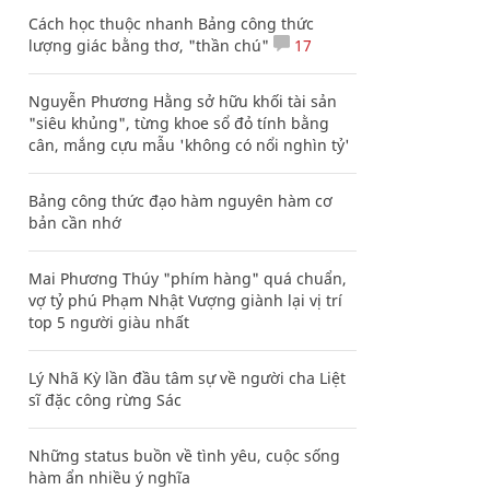
Cách học thuộc nhanh Bảng công thức
lượng giác bằng thơ, "thần chú"
17
Nguyễn Phương Hằng sở hữu khối tài sản
"siêu khủng", từng khoe sổ đỏ tính bằng
cân, mắng cựu mẫu 'không có nổi nghìn tỷ'
Bảng công thức đạo hàm nguyên hàm cơ
bản cần nhớ
Mai Phương Thúy "phím hàng" quá chuẩn,
vợ tỷ phú Phạm Nhật Vượng giành lại vị trí
top 5 người giàu nhất
Lý Nhã Kỳ lần đầu tâm sự về người cha Liệt
sĩ đặc công rừng Sác
Những status buồn về tình yêu, cuộc sống
hàm ẩn nhiều ý nghĩa