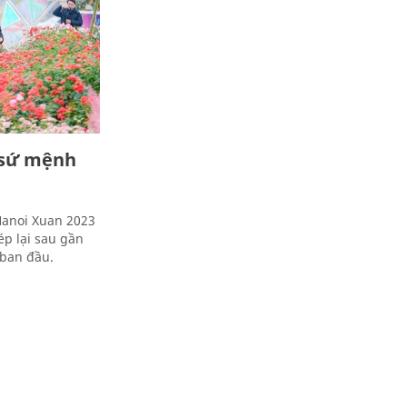
 sứ mệnh
Hanoi Xuan 2023
ép lại sau gần
 ban đầu.