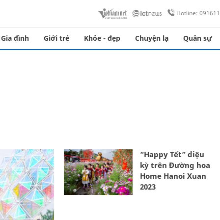
Hotline: 09161
Gia đình
Giới trẻ
Khỏe - đẹp
Chuyện lạ
Quân sự
“Happy Tết” diệu
kỳ trên Đường hoa
Home Hanoi Xuan
2023