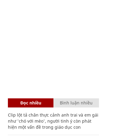
Đọc nhiều
Bình luận nhiều
Clip lột tả chân thực cảnh anh trai và em gái
như 'chó với mèo', người tinh ý còn phát
hiện một vấn đề trong giáo dục con