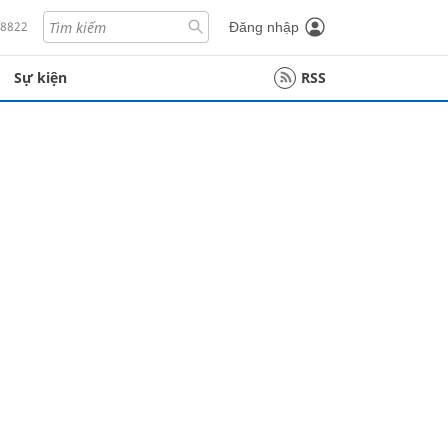
18822
Đăng nhập
Sự kiện
RSS