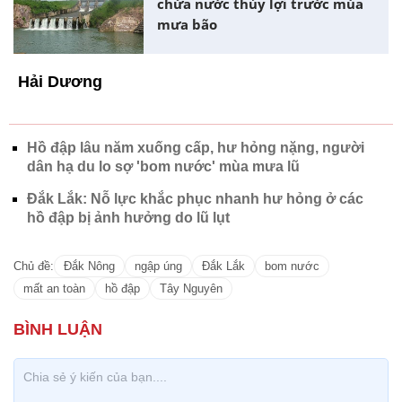
chứa nước thủy lợi trước mùa
mưa bão
Hải Dương
Hồ đập lâu năm xuống cấp, hư hỏng nặng, người
dân hạ du lo sợ 'bom nước' mùa mưa lũ
Đắk Lắk: Nỗ lực khắc phục nhanh hư hỏng ở các
hồ đập bị ảnh hưởng do lũ lụt
Chủ đề:
Đắk Nông
ngập úng
Đắk Lắk
bom nước
mất an toàn
hồ đập
Tây Nguyên