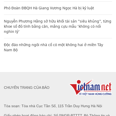
Phó Đoàn ĐBQH Hà Giang Vương Ngọc Hà bị kỷ luật
Nguyễn Phương Hằng sở hữu khối tài sản "siêu khủng", từng
khoe sổ đỏ tính bằng cân, mắng cựu mẫu 'không có nổi
nghìn tỷ'
Độc đáo những ngôi nhà cổ có một không hai ở miền Tây
Nam Bộ
CHUYÊN TRANG CỦA BÁO
Tòa soạn: Tòa nhà Cục Tần Số, 115 Trần Duy Hưng Hà Nội
Giấy phép hoạt động báo chí: Số 09/GP-BTTTT, Bộ Thông tin và