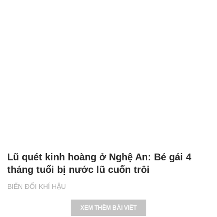
Lũ quét kinh hoàng ở Nghệ An: Bé gái 4
tháng tuổi bị nước lũ cuốn trôi
BIẾN ĐỔI KHÍ HẬU
XEM THÊM BÀI VIẾT