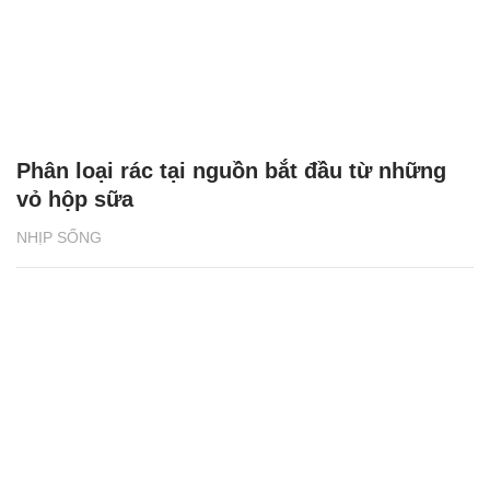
Phân loại rác tại nguồn bắt đầu từ những
vỏ hộp sữa
NHỊP SỐNG