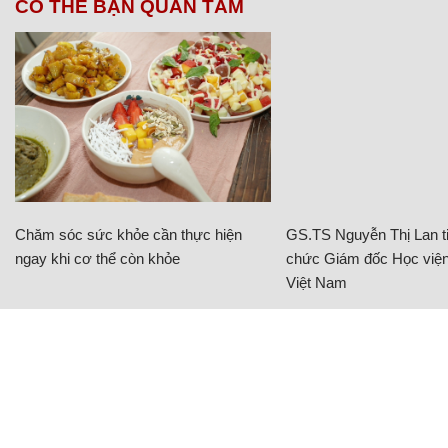
CÓ THỂ BẠN QUAN TÂM
Chăm sóc sức khỏe cần thực hiện
GS.TS Nguyễn Thị Lan ti
ngay khi cơ thể còn khỏe
chức Giám đốc Học viện
Việt Nam