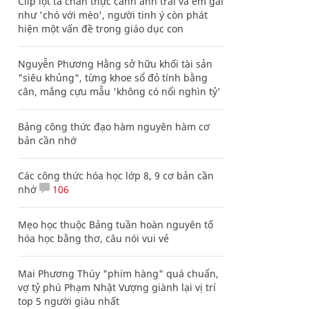
Clip lột tả chân thực cảnh anh trai và em gái
như 'chó với mèo', người tinh ý còn phát
hiện một vấn đề trong giáo dục con
Nguyễn Phương Hằng sở hữu khối tài sản
"siêu khủng", từng khoe sổ đỏ tính bằng
cân, mắng cựu mẫu 'không có nổi nghìn tỷ'
Bảng công thức đạo hàm nguyên hàm cơ
bản cần nhớ
Các công thức hóa học lớp 8, 9 cơ bản cần
nhớ
106
Mẹo học thuộc Bảng tuần hoàn nguyên tố
hóa học bằng thơ, câu nói vui vẻ
Mai Phương Thúy "phím hàng" quá chuẩn,
vợ tỷ phú Phạm Nhật Vượng giành lại vị trí
top 5 người giàu nhất