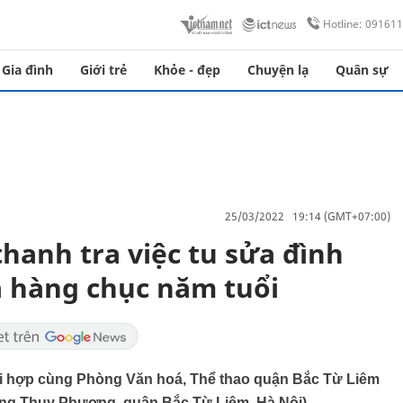
Hotline: 09161
Gia đình
Giới trẻ
Khỏe - đẹp
Chuyện lạ
Quân sự
25/03/2022 19:14 (GMT+07:00)
thanh tra việc tu sửa đình
a hàng chục năm tuổi
ối hợp cùng Phòng Văn hoá, Thể thao quận Bắc Từ Liêm
ờng Thuỵ Phương, quận Bắc Từ Liêm, Hà Nội).