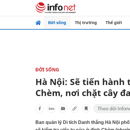
Đời sống
Thị trường
Thế giới
ĐỜI SỐNG
Hà Nội: Sẽ tiến hành 
Chèm, nơi chặt cây đ
Ban quản lý Di tích Danh thắng Hà Nội ph
sẽ kiểm tra việc tu sửa ở đình Chèm (phư