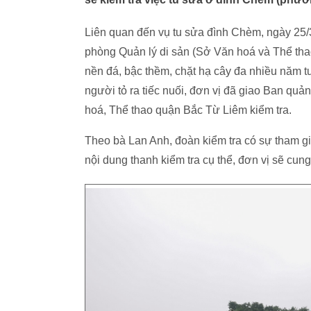
Liên quan đến vụ tu sửa đình Chèm, ngày 25/3
phòng Quản lý di sản (Sở Văn hoá và Thể thao 
nền đá, bậc thềm, chặt hạ cây đa nhiều năm t
người tỏ ra tiếc nuối, đơn vị đã giao Ban qu
hoá, Thể thao quận Bắc Từ Liêm kiểm tra.
Theo bà Lan Anh, đoàn kiểm tra có sự tham g
nội dung thanh kiểm tra cụ thể, đơn vị sẽ cung