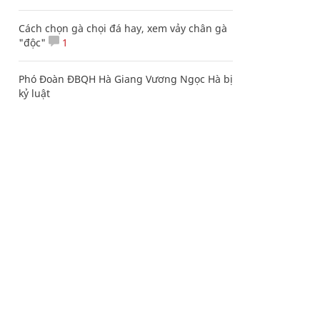
Cách chọn gà chọi đá hay, xem vảy chân gà
"độc"
1
Phó Đoàn ĐBQH Hà Giang Vương Ngọc Hà bị
kỷ luật