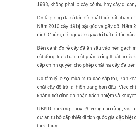
1998, không phải là cây cổ thụ hay cây di sản,
Do là giống đa có tốc độ phát triển rất nhanh,
Năm 2010 cây đã bị bật gốc và gãy đổ. Năm 2
đình Chèm, có nguy cơ gãy đổ bất cứ lúc nào.
Bên cạnh đó rễ cây đã ăn sâu vào nền gạch m
cột đồng trụ, chặn một phần cống thoát nước c
cấp chính quyền cho phép chặt hạ cây đa tr
Do tâm lý lo sợ mùa mưa bão sắp tới, Ban khán
chặt cây để trả lại hiện trạng ban đầu. Việc 
khánh tiết đình đã nhận trách nhiệm và khuyết
UBND phường Thụy Phương cho rằng, việc chặ
dự án tu bổ cấp thiết di tích quốc gia đặc bi
thực hiện.