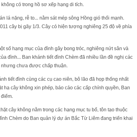
 không có trong hồ sơ xếp hạng di tích.
 tán lá nặng, rễ to... nằm sát mép sông Hồng gió thổi mạnh.
011 cây bị gãy 1/3. Cây có hiện tượng nghiêng 25 độ về phía
ột số hạng mục của đình gây bong tróc, nghiêng nứt sân và
ủa đình... Ban khánh tiết đình Chèm đã nhiều lần đề nghị các
ên nhưng chưa được chấp thuận.
h tiết đình cùng các cụ cao niên, bô lão đã họp thống nhất
chặt hạ cây không xin phép, báo cáo các cấp chính quyền, Ban
 điểm.
t cây không nằm trong các hạng mục tu bổ, tôn tạo thuộc
ệt đình Chèm do Ban quản lý dự án Bắc Từ Liêm đang triển khai