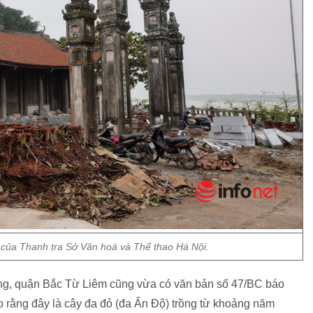
 của Thanh tra Sở Văn hoá và Thể thao Hà Nội.
, quận Bắc Từ Liêm cũng vừa có văn bản số 47/BC báo
ằng đây là cây đa đỏ (đa Ấn Độ) trồng từ khoảng năm