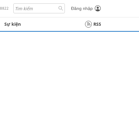
18822
Đăng nhập
Sự kiện
RSS