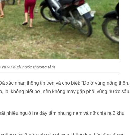
 ra vụ đuối nước thương tâm
à xác nhận thông tin trên và cho biết: “Do ở vùng nông thôn,
, lại không biết bơi nên không may gặp phải vùng nước sâu
rất nhiều người ra đây tắm nhưng nam và nữ chia ra 2 khu
o xuống cứu 2 nữ sinh này nhưng không kịp. Lúc đưa được