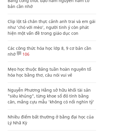
Bảng công thức đạo hàm nguyên hàm cơ
bản cần nhớ
Clip lột tả chân thực cảnh anh trai và em gái
như 'chó với mèo', người tinh ý còn phát
hiện một vấn đề trong giáo dục con
Các công thức hóa học lớp 8, 9 cơ bản cần
nhớ
106
Mẹo học thuộc Bảng tuần hoàn nguyên tố
hóa học bằng thơ, câu nói vui vẻ
Nguyễn Phương Hằng sở hữu khối tài sản
"siêu khủng", từng khoe sổ đỏ tính bằng
cân, mắng cựu mẫu 'không có nổi nghìn tỷ'
Nhiều điểm bất thường ở bằng đại học của
Lý Nhã Kỳ