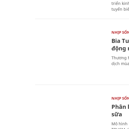
triển ki
tuyến bi
NHỊP SỐ
Bia T
động 
Thương h
dịch mùa
NHỊP SỐ
Phân 
sữa
Mô hình 