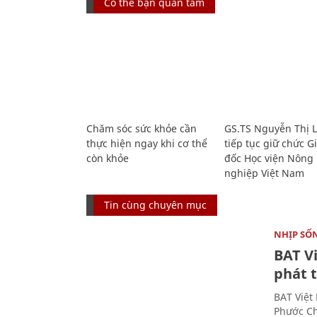
Có thể bạn quan tâm
Chăm sóc sức khỏe cần
GS.TS Nguyễn Thị 
thực hiện ngay khi cơ thể
tiếp tục giữ chức 
còn khỏe
đốc Học viện Nông
nghiệp Việt Nam
Tin cùng chuyên mục
NHỊP SỐ
BAT V
phát t
BAT Việt
Phước Ch