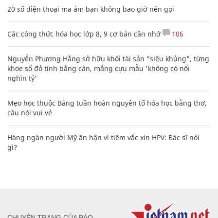
20 số điện thoại ma ám bạn không bao giờ nên gọi
Các công thức hóa học lớp 8, 9 cơ bản cần nhớ
106
Nguyễn Phương Hằng sở hữu khối tài sản "siêu khủng", từng
khoe sổ đỏ tính bằng cân, mắng cựu mẫu 'không có nổi
nghìn tỷ'
Mẹo học thuộc Bảng tuần hoàn nguyên tố hóa học bằng thơ,
câu nói vui vẻ
Hàng ngàn người Mỹ ân hận vì tiêm vắc xin HPV: Bác sĩ nói
gì?
CHUYÊN TRANG CỦA BÁO