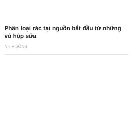
Phân loại rác tại nguồn bắt đầu từ những
vỏ hộp sữa
NHỊP SỐNG