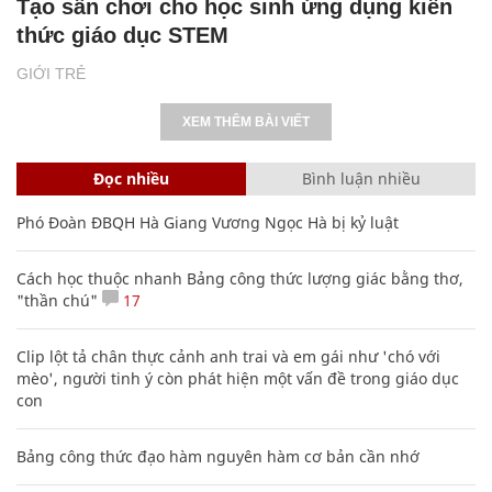
Tạo sân chơi cho học sinh ứng dụng kiến
thức giáo dục STEM
GIỚI TRẺ
XEM THÊM BÀI VIẾT
Đọc nhiều
Bình luận nhiều
Phó Đoàn ĐBQH Hà Giang Vương Ngọc Hà bị kỷ luật
Cách học thuộc nhanh Bảng công thức lượng giác bằng thơ,
"thần chú"
17
Clip lột tả chân thực cảnh anh trai và em gái như 'chó với
mèo', người tinh ý còn phát hiện một vấn đề trong giáo dục
con
Bảng công thức đạo hàm nguyên hàm cơ bản cần nhớ