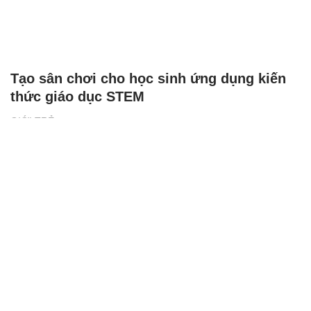
Tạo sân chơi cho học sinh ứng dụng kiến
thức giáo dục STEM
GIỚI TRẺ
XEM THÊM BÀI VIẾT
Đọc nhiều
Bình luận nhiều
Cách học thuộc nhanh Bảng công thức lượng giác bằng thơ,
"thần chú"
17
Nhiều điểm bất thường ở bằng đại học của Lý Nhã Kỳ
Bảng công thức đạo hàm nguyên hàm cơ bản cần nhớ