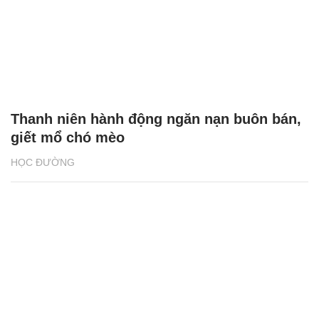
Thanh niên hành động ngăn nạn buôn bán,
giết mổ chó mèo
HỌC ĐƯỜNG