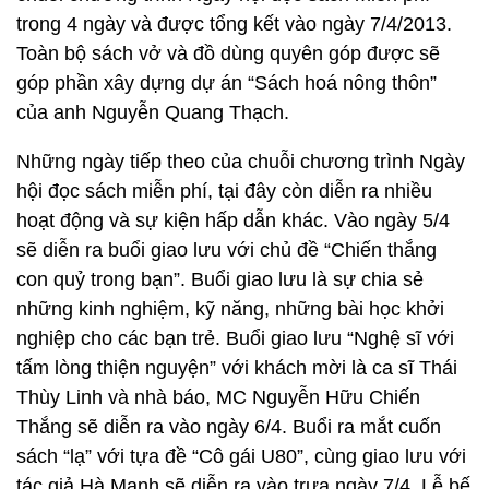
trong 4 ngày và được tổng kết vào ngày 7/4/2013.
Toàn bộ sách vở và đồ dùng quyên góp được sẽ
góp phần xây dựng dự án “Sách hoá nông thôn”
của anh Nguyễn Quang Thạch.
Những ngày tiếp theo của chuỗi chương trình Ngày
hội đọc sách miễn phí, tại đây còn diễn ra nhiều
hoạt động và sự kiện hấp dẫn khác. Vào ngày 5/4
sẽ diễn ra buổi giao lưu với chủ đề “Chiến thắng
con quỷ trong bạn”. Buổi giao lưu là sự chia sẻ
những kinh nghiệm, kỹ năng, những bài học khởi
nghiệp cho các bạn trẻ. Buổi giao lưu “Nghệ sĩ với
tấm lòng thiện nguyện” với khách mời là ca sĩ Thái
Thùy Linh và nhà báo, MC Nguyễn Hữu Chiến
Thắng sẽ diễn ra vào ngày 6/4. Buổi ra mắt cuốn
sách “lạ” với tựa đề “Cô gái U80”, cùng giao lưu với
tác giả Hà Mạnh sẽ diễn ra vào trưa ngày 7/4. Lễ bế