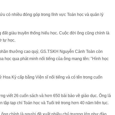
 có nhiều đóng góp trong lĩnh vực Toán học và quản lý
 đất giàu truyền thống hiếu học. Cuộc đời ông cũng chính là
ờ tự học.
 phần thưởng cao quý, GS.TSKH Nguyễn Cảnh Toàn còn
oa học qua phát minh nổi tiếng của ông mang tên: "Hình học
Hoa Kỳ cấp bằng Viện sĩ nổi tiếng và có tên trong cuốn
ng viết 26 cuốn sách và hơn 650 bài báo về giáo dục. Ông là
 tập tạp chí Toán học và Tuổi trẻ trong hơn 40 năm liên tục.
c, ông chính là người đề xuất nhiều chủ trương lớn như đào