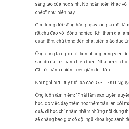
sáng tạo của học sinh. Nó hoàn toàn khác với 
chép” như hiện nay.
Còn trong đời sống hàng ngày, ông là một tấm
rất chu đáo với đồng nghiệp. Khi tham gia l
quan tâm, chú trọng đến phát triển giáo dục t
Ông cũng là người đi tiên phong trong việc đề
sau đó đã trở thành hiện thực. Nhà nước ch
đã trở thành chiến lược giáo dục lớn.
Khi nghỉ hưu, tuy tuổi đã cao, GS.TSKH Ngu
Ông luôn tâm niệm: “Phải làm sao tuyên truyề
học, do việc dạy thêm học thêm tràn lan xói 
quá, đi học chỉ nhăm nhăm những nội dung thi
sẽ chẳng bao giờ có đội ngũ khoa học sánh t