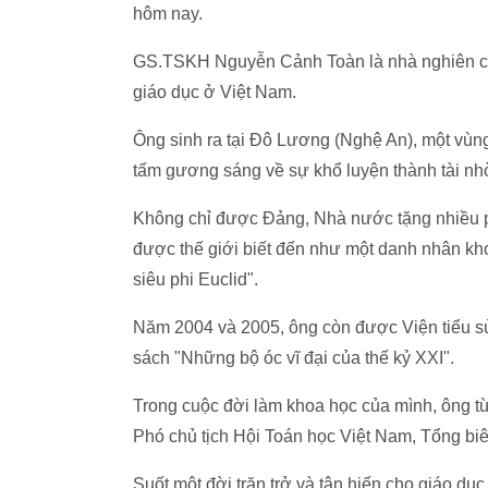
hôm nay.
GS.TSKH Nguyễn Cảnh Toàn là nhà nghiên cứu
giáo dục ở Việt Nam.
Ông sinh ra tại Đô Lương (Nghệ An), một vùng
tấm gương sáng về sự khổ luyện thành tài nh
Không chỉ được Đảng, Nhà nước tặng nhiều
được thế giới biết đến như một danh nhân kh
siêu phi Euclid".
Năm 2004 và 2005, ông còn được Viện tiểu sử 
sách "Những bộ óc vĩ đại của thế kỷ XXI".
Trong cuộc đời làm khoa học của mình, ông từ
Phó chủ tịch Hội Toán học Việt Nam, Tổng biên
Suốt một đời trăn trở và tận hiến cho giáo dụ