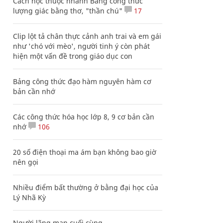
Cách học thuộc nhanh Bảng công thức
lượng giác bằng thơ, "thần chú"
17
Clip lột tả chân thực cảnh anh trai và em gái
như 'chó với mèo', người tinh ý còn phát
hiện một vấn đề trong giáo dục con
Bảng công thức đạo hàm nguyên hàm cơ
bản cần nhớ
Các công thức hóa học lớp 8, 9 cơ bản cần
nhớ
106
20 số điện thoại ma ám bạn không bao giờ
nên gọi
Nhiều điểm bất thường ở bằng đại học của
Lý Nhã Kỳ
Người lãng mạn cuối cùng