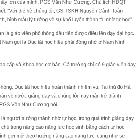
hầy lớn của mình, PGS Văn Như Cương, Chủ tịch HĐQT
ết: “Với thế hệ chúng tôi, GS.TSKH Nguyễn Cảnh Toàn
ch, hình mẫu lý tưởng về sự khổ luyện thành tài nhờ tự học”.
à giáo viên phổ thông đầu tiên được điều lên dạy đại học.
iệt Nam gọi là Dục tài học hiệu phải đóng nhờ ở Nam Ninh
cao cấp và Khoa học cơ bản. Cả trường chỉ có 9 giáo viên dạy
hóng, Dục tài học hiệu hoàn thành nhiệm vụ. Tại thủ đô Hà
oàn về nước giảng dạy và chúng tôi may mắn trở thành
”, PGS Văn Như Cương nói.
 người trưởng thành nhờ tự học, trong quá trình giảng dạy
ú trọng nâng cao năng lực học sinh bằng cách tự học.
tính gợi mở theo hướng nâng cao năng lực, cũng như sự