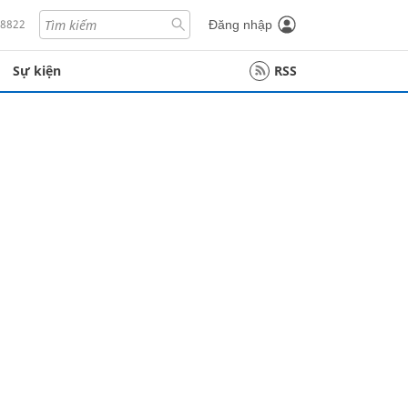
18822
Đăng nhập
Sự kiện
RSS