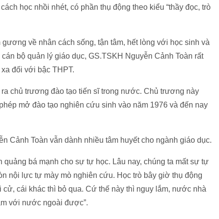
cách học nhồi nhét, có phần thụ động theo kiểu “thầy đọc, trò
 gương về nhân cách sống, tận tâm, hết lòng với học sinh và
àm cán bộ quản lý giáo dục, GS.TSKH Nguyễn Cảnh Toàn rất
ừ xa đối với bậc THPT.
 ra chủ trương đào tạo tiến sĩ trong nước. Chủ trương này
o phép mở đào tạo nghiên cứu sinh vào năm 1976 và đến nay
yễn Cảnh Toàn vẫn dành nhiều tâm huyết cho ngành giáo dục.
n quảng bá mạnh cho sự tự học. Lâu nay, chúng ta mất sự tự
mòn nội lực tự mày mò nghiên cứu. Học trò bây giờ thụ động
 cử, cái khác thì bỏ qua. Cứ thế này thì nguy lắm, nước nhà
ầm với nước ngoài được”.