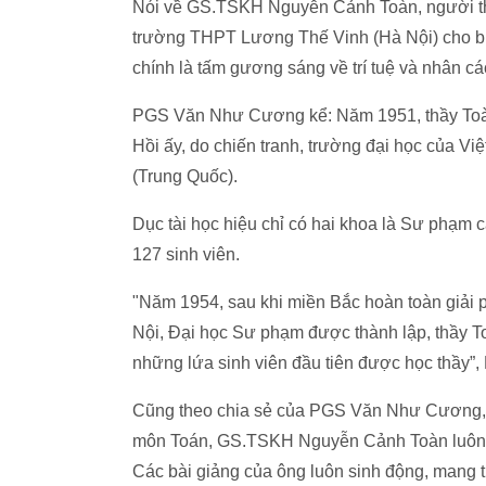
Nói về GS.TSKH Nguyễn Cảnh Toàn, người t
trường THPT Lương Thế Vinh (Hà Nội) cho bi
chính là tấm gương sáng về trí tuệ và nhân cá
PGS Văn Như Cương kể: Năm 1951, thầy Toàn l
Hồi ấy, do chiến tranh, trường đại học của V
(Trung Quốc).
Dục tài học hiệu chỉ có hai khoa là Sư phạm 
127 sinh viên.
"Năm 1954, sau khi miền Bắc hoàn toàn giải p
Nội, Đại học Sư phạm được thành lập, thầy T
những lứa sinh viên đầu tiên được học thầy
Cũng theo chia sẻ của PGS Văn Như Cương, là
môn Toán, GS.TSKH Nguyễn Cảnh Toàn luôn ch
Các bài giảng của ông luôn sinh động, mang 