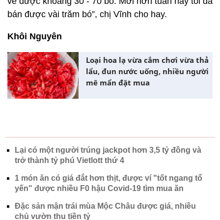
về được khoảng 30 - 70 bó. Mới hơn tuần nay tôi đã
bán được vài trăm bó”, chị Vĩnh cho hay.
Khôi Nguyên
Loại hoa lạ vừa cắm chơi vừa thả
lẩu, đun nước uống, nhiều người
mê mẩn đặt mua
Lại có một người trúng jackpot hơn 3,5 tỷ đồng và
trở thành tỷ phú Vietlott thứ 4
1 món ăn có giá đắt hơn thịt, được ví "tốt ngang tổ
yến" được nhiều F0 hậu Covid-19 tìm mua ăn
Đặc sản mận trái mùa Mộc Châu được giá, nhiều
chủ vườn thu tiền tỷ