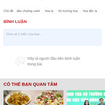
Chủ đề:
đào chuông xanh
hoa lạ
thị trường hoa
hoa độc lạ
CÓ THỂ BẠN QUAN TÂM