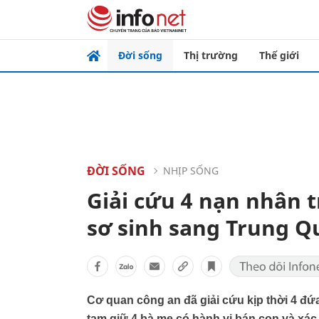
Đời sống
Thị trường
Thế giới
ĐỜI SỐNG
NHỊP SỐNG
Giải cứu 4 nạn nhân 
sơ sinh sang Trung Q
Cơ quan công an đã giải cứu kịp thời 4 đứ
tạm giữ 4 bà mẹ có hành vi bán con và xác