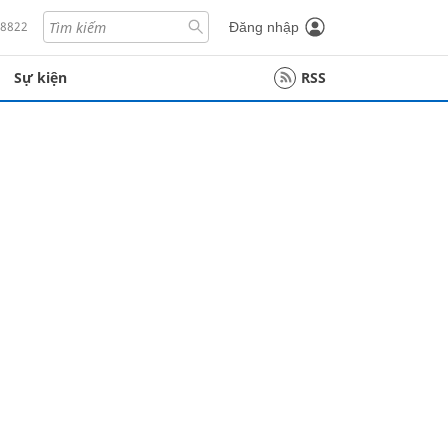
18822
Đăng nhập
Sự kiện
RSS