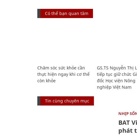
Có thể bạn quan tâm
Chăm sóc sức khỏe cần
GS.TS Nguyễn Thị 
thực hiện ngay khi cơ thể
tiếp tục giữ chức 
còn khỏe
đốc Học viện Nông
nghiệp Việt Nam
Tin cùng chuyên mục
NHỊP SỐ
BAT V
phát t