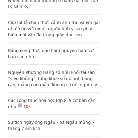
Nhiều điểm bất thường ở bằng đại học của
Lý Nhã Kỳ
Clip lột tả chân thực cảnh anh trai và em gái
như 'chó với mèo', người tinh ý còn phát
hiện một vấn đề trong giáo dục con
Bảng công thức đạo hàm nguyên hàm cơ
bản cần nhớ
Nguyễn Phương Hằng sở hữu khối tài sản
"siêu khủng", từng khoe sổ đỏ tính bằng
cân, mắng cựu mẫu 'không có nổi nghìn tỷ'
Các công thức hóa học lớp 8, 9 cơ bản cần
nhớ
106
Sự tích ngày ông Ngâu - bà Ngâu mùng 7
tháng 7 âm lịch