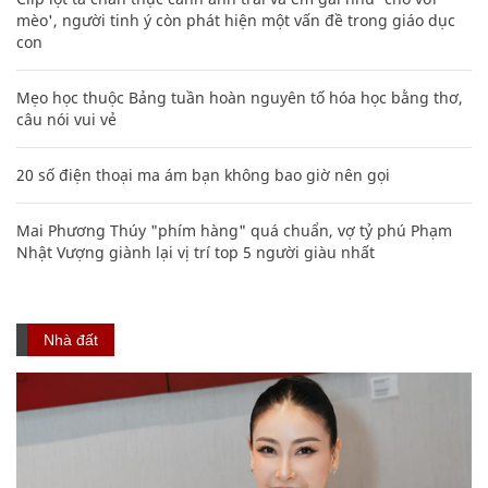
mèo', người tinh ý còn phát hiện một vấn đề trong giáo dục
con
Mẹo học thuộc Bảng tuần hoàn nguyên tố hóa học bằng thơ,
câu nói vui vẻ
20 số điện thoại ma ám bạn không bao giờ nên gọi
Mai Phương Thúy "phím hàng" quá chuẩn, vợ tỷ phú Phạm
Nhật Vượng giành lại vị trí top 5 người giàu nhất
Nhà đất