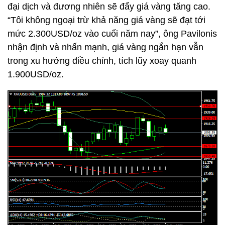
đại dịch và đương nhiên sẽ đẩy giá vàng tăng cao.
“Tôi không ngoại trừ khả năng giá vàng sẽ đạt tới
mức 2.300USD/oz vào cuối năm nay”, ông Pavilonis
nhận định và nhấn mạnh, giá vàng ngắn hạn vẫn
trong xu hướng điều chỉnh, tích lũy xoay quanh
1.900USD/oz.