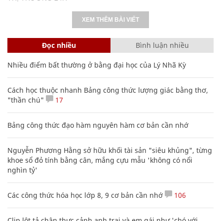
XEM THÊM BÀI VIẾT
Đọc nhiều
Bình luận nhiều
Nhiều điểm bất thường ở bằng đại học của Lý Nhã Kỳ
Cách học thuộc nhanh Bảng công thức lượng giác bằng thơ,
"thần chú"
17
Bảng công thức đạo hàm nguyên hàm cơ bản cần nhớ
Nguyễn Phương Hằng sở hữu khối tài sản "siêu khủng", từng
khoe sổ đỏ tính bằng cân, mắng cựu mẫu 'không có nổi
nghìn tỷ'
Các công thức hóa học lớp 8, 9 cơ bản cần nhớ
106
Clip lột tả chân thực cảnh anh trai và em gái như 'chó với