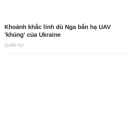
Khoảnh khắc lính dù Nga bắn hạ UAV
'khủng' của Ukraine
QUÂN SỰ