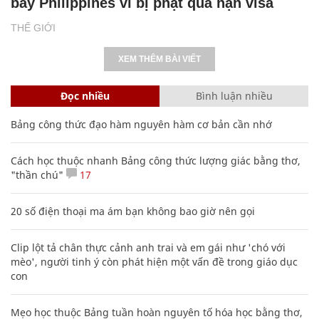
bay Philippines vì bị phạt quá hạn visa
THẾ GIỚI
XEM THÊM BÀI VIẾT
Đọc nhiều
Bình luận nhiều
Bảng công thức đạo hàm nguyên hàm cơ bản cần nhớ
Cách học thuộc nhanh Bảng công thức lượng giác bằng thơ,
"thần chú"
17
20 số điện thoại ma ám bạn không bao giờ nên gọi
Clip lột tả chân thực cảnh anh trai và em gái như 'chó với
mèo', người tinh ý còn phát hiện một vấn đề trong giáo dục
con
Mẹo học thuộc Bảng tuần hoàn nguyên tố hóa học bằng thơ,