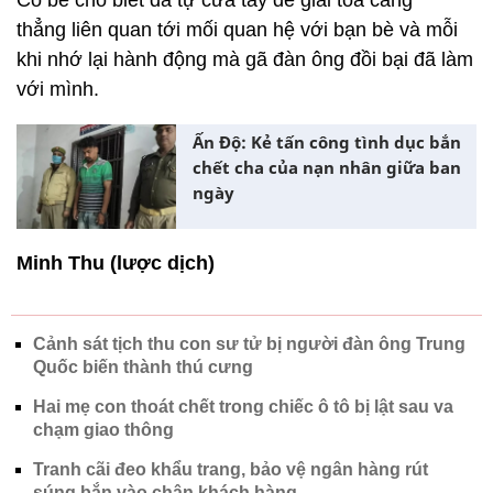
Cô bé cho biết đã tự cứa tay để giải tỏa căng
thẳng liên quan tới mối quan hệ với bạn bè và mỗi
khi nhớ lại hành động mà gã đàn ông đồi bại đã làm
với mình.
Ấn Độ: Kẻ tấn công tình dục bắn
chết cha của nạn nhân giữa ban
ngày
Minh Thu (lược dịch)
Cảnh sát tịch thu con sư tử bị người đàn ông Trung
Quốc biến thành thú cưng
Hai mẹ con thoát chết trong chiếc ô tô bị lật sau va
chạm giao thông
Tranh cãi đeo khẩu trang, bảo vệ ngân hàng rút
súng bắn vào chân khách hàng