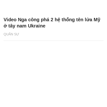
Video Nga công phá 2 hệ thống tên lửa Mỹ
ở tây nam Ukraine
QUÂN SỰ