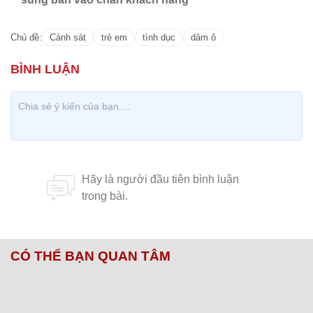
Chủ đề:
Cảnh sát
trẻ em
tình dục
dâm ô
CÓ THỂ BẠN QUAN TÂM