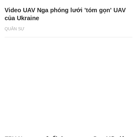
Video UAV Nga phóng lưới 'tóm gọn' UAV
của Ukraine
QUÂN SỰ