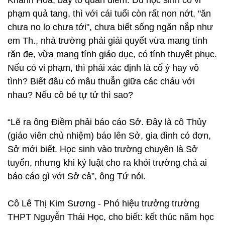
Khánh Hòa, bày tỏ quan điểm: Dù học sinh có vi
phạm quả tang, thì với cái tuổi còn rất non nớt, "ăn
chưa no lo chưa tới", chưa biết sống ngăn nắp như
em Th., nhà trường phải giải quyết vừa mang tính
răn đe, vừa mang tính giáo dục, có tính thuyết phục.
Nếu có vi phạm, thì phải xác định là cố ý hay vô
tình? Biết đâu có mâu thuẫn giữa các cháu với
nhau? Nếu cô bé tự tử thì sao?
“Lẽ ra ông Điềm phải báo cáo Sở. Đây là cô Thủy
(giáo viên chủ nhiệm) báo lên Sở, gia đình có đơn,
Sở mới biết. Học sinh vào trường chuyên là Sở
tuyển, nhưng khi kỷ luật cho ra khỏi trường chả ai
báo cáo gì với Sở cả”, ông Tứ nói.
Cô Lê Thị Kim Sương - Phó hiệu trưởng trường
THPT Nguyễn Thái Học, cho biết: kết thúc năm học