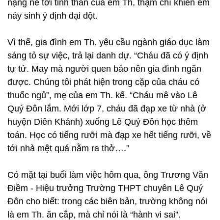
nặng nề tới tinh thần của em Th, thậm chí khiến em
nảy sinh ý định dại dột.
Vì thế, gia đình em Th. yêu cầu ngành giáo dục làm
sáng tỏ sự việc, trả lại danh dự. “Cháu đã có ý định
tự tử. May mà người quen báo nên gia đình ngăn
được. Chúng tôi phát hiện trong cặp của cháu có
thuốc ngủ”, mẹ của em Th. kể. “Cháu mê vào Lê
Quý Đôn lắm. Mới lớp 7, cháu đã đạp xe từ nhà (ở
huyện Diên Khánh) xuống Lê Quý Đôn học thêm
toán. Học có tiếng rưỡi mà đạp xe hết tiếng rưỡi, về
tới nhà mệt quá nằm ra thở….”
Có mặt tại buổi làm việc hôm qua, ông Trương Văn
Điềm - Hiệu trưởng Trường THPT chuyên Lê Quý
Đôn cho biết: trong các biên bản, trường không nói
là em Th. ăn cắp, mà chỉ nói là “hành vi sai”.