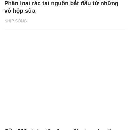
Phân loại rác tại nguồn bắt đầu từ những
vỏ hộp sữa
NHỊP SỐNG