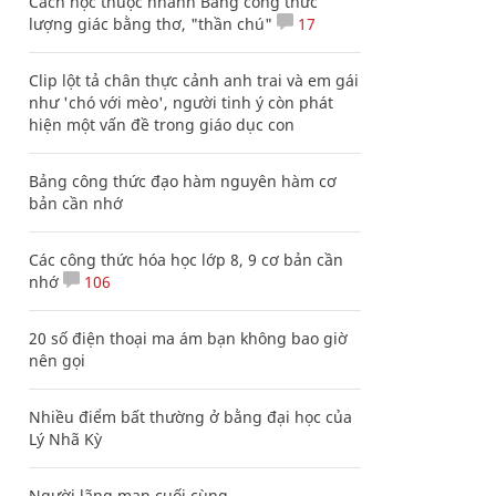
Cách học thuộc nhanh Bảng công thức
lượng giác bằng thơ, "thần chú"
17
Clip lột tả chân thực cảnh anh trai và em gái
như 'chó với mèo', người tinh ý còn phát
hiện một vấn đề trong giáo dục con
Bảng công thức đạo hàm nguyên hàm cơ
bản cần nhớ
Các công thức hóa học lớp 8, 9 cơ bản cần
nhớ
106
20 số điện thoại ma ám bạn không bao giờ
nên gọi
Nhiều điểm bất thường ở bằng đại học của
Lý Nhã Kỳ
Người lãng mạn cuối cùng