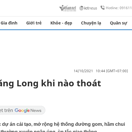
Hotline: 09161
Gia đình
Giới trẻ
Khỏe - đẹp
Chuyện lạ
Quân sự
14/10/2021 10:44 (GMT+07:00)
ăng Long khi nào thoát
ác dự án cải tạo, mở rộng hệ thống đường gom, hầm chui
g thường xuyên ngập úng, ùn tắc giao thông…