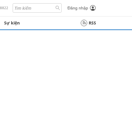
18822
Đăng nhập
Sự kiện
RSS