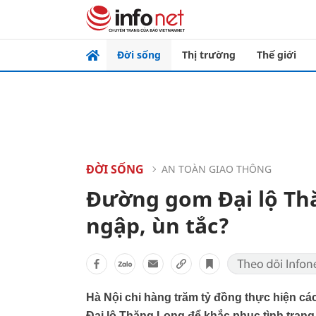
Đời sống
Thị trường
Thế giới
ĐỜI SỐNG
AN TOÀN GIAO THÔNG
Đường gom Đại lộ Th
ngập, ùn tắc?
Hà Nội chi hàng trăm tỷ đồng thực hiện c
Đại lộ Thăng Long để khắc phục tình trạn