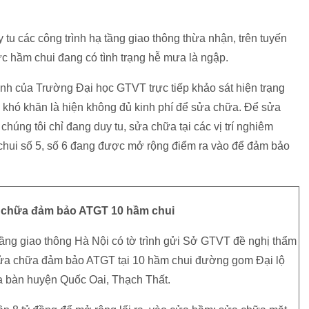
 tu các công trình hạ tầng giao thông thừa nhận, trên tuyến
c hầm chui đang có tình trạng hễ mưa là ngập.
gành của Trường Đại học GTVT trực tiếp khảo sát hiện trạng
, khó khăn là hiện không đủ kinh phí để sửa chữa. Để sửa
húng tôi chỉ đang duy tu, sửa chữa tại các vị trí nghiêm
m chui số 5, số 6 đang được mở rộng điểm ra vào để đảm bảo
 chữa đảm bảo ATGT 10 hầm chui
tầng giao thông Hà Nội có tờ trình gửi Sở GTVT đề nghị thẩm
 sửa chữa đảm bảo ATGT tại 10 hầm chui đường gom Đại lộ
a bàn huyện Quốc Oai, Thạch Thất.