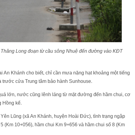
ộ Thăng Long đoạn từ cầu sông Nhuệ đến đường vào KĐT
 An Khánh cho biết, chỉ cần mưa nặng hạt khoảng một tiếng
là trước cửa Trung tâm bảo hành Sunhouse.
quá lớn, nước cũng lênh láng từ mặt đường đến hầm chui, cơ
g Hồng kể.
 Yên Lũng (xã An Khánh, huyện Hoài Đức), tình trạng ngập
số 5 (Km 10+056), hầm chui Km 9+656 và hầm chui số 8 (Km