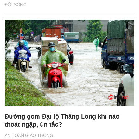
ĐỜI SỐNG
Đường gom Đại lộ Thăng Long khi nào
thoát ngập, ùn tắc?
AN TOÀN GIAO THÔNG