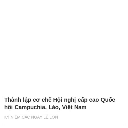
Thành lập cơ chế Hội nghị cấp cao Quốc
hội Campuchia, Lào, Việt Nam
KỶ NIỆM CÁC NGÀY LỄ LỚN