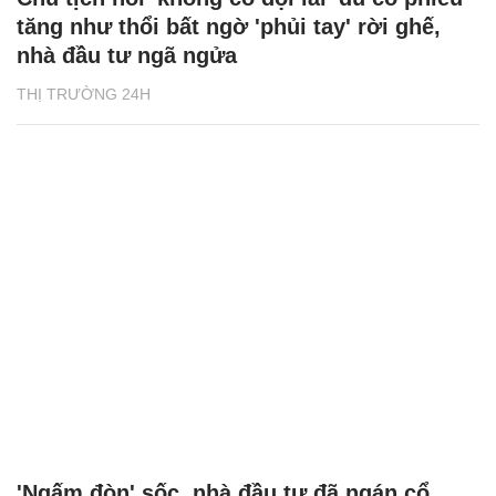
tăng như thổi bất ngờ 'phủi tay' rời ghế,
nhà đầu tư ngã ngửa
THỊ TRƯỜNG 24H
'Ngấm đòn' sốc, nhà đầu tư đã ngán cổ