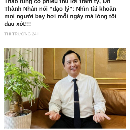
Thao túng cổ phiếu thu lợi trăm tỷ, Đỗ
Thành Nhân nói “đạo lý”: Nhìn tài khoản
mọi người bay hơi mỗi ngày mà lòng tôi
đau xót!!!
THỊ TRƯỜNG 24H