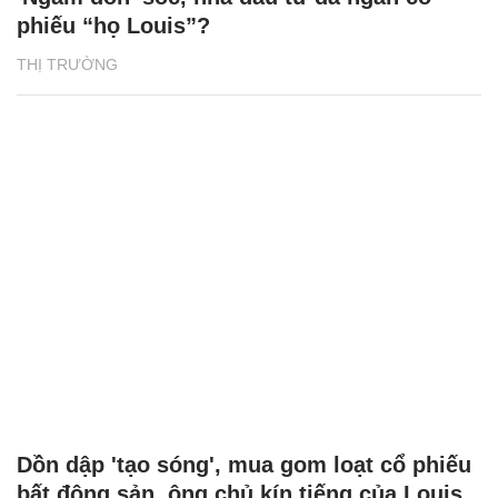
phiếu “họ Louis”?
THỊ TRƯỜNG
Dồn dập 'tạo sóng', mua gom loạt cổ phiếu
bất động sản, ông chủ kín tiếng của Louis