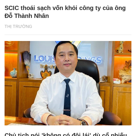
SCIC thoái sạch vốn khỏi công ty của ông
Đỗ Thành Nhân
THỊ TRƯỜNG
Chủ tịch nói 'không có đội lái' dù cổ phiếu