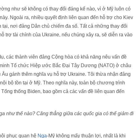
dường như sẽ không có thay đổi đáng kể nào, vì ở Mỹ luôn có
ày. Ngoài ra, nhiều quyết định liên quan đến hỗ trợ cho Kiev
 tại, nơi đảng Dân chủ chiếm đa số. Tất cả những thay đổi
ỗ trợ tài chính của Ukraine, nếu chúng xảy ra, sẽ diễn ra vào
í dụ, các thành viên đảng Cộng hòa có khả năng nêu vấn đề
g minh Tổ chức Hiệp ước Bắc Đại Tây Dương (NATO) ở châu
u Âu gánh thêm nghĩa vụ hỗ trợ Ukraine. Tôi thừa nhận đảng
ội bộ tồn tại ở Mỹ. Theo nghĩa này, toàn bộ chương trình
n Tổng thống Biden, bao gồm cả các vấn đề liên quan đến
ga như thế nào? Căng thẳng giữa các quốc gia có thể giảm đi
khôi phục quan hệ
Nga
-Mỹ không mấy thuận lợi, nhất là khi