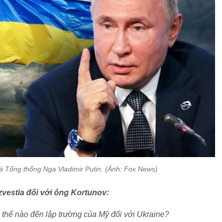
và Tổng thống Nga Vladimir Putin. (Ảnh: Fox News)
zvestia đối với ông Kortunov:
 thế nào đến lập trường của Mỹ đối với Ukraine?