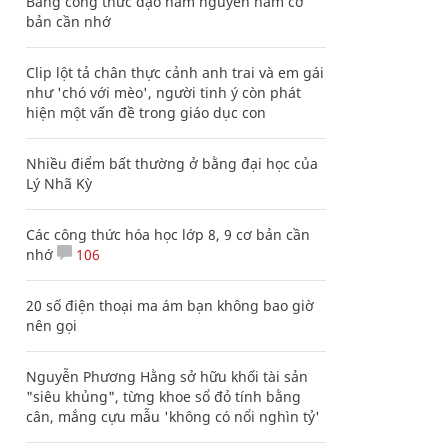
Bảng công thức đạo hàm nguyên hàm cơ
bản cần nhớ
Clip lột tả chân thực cảnh anh trai và em gái
như 'chó với mèo', người tinh ý còn phát
hiện một vấn đề trong giáo dục con
Nhiều điểm bất thường ở bằng đại học của
Lý Nhã Kỳ
Các công thức hóa học lớp 8, 9 cơ bản cần
nhớ
106
20 số điện thoại ma ám bạn không bao giờ
nên gọi
Nguyễn Phương Hằng sở hữu khối tài sản
"siêu khủng", từng khoe sổ đỏ tính bằng
cân, mắng cựu mẫu 'không có nổi nghìn tỷ'