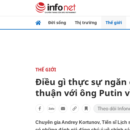
Đời sống
Thị trường
Thế giới
THẾ GIỚI
Điều gì thực sự ngăn
thuận với ông Putin 
Chuyên gia Andrey Kortunov, Tiến sĩ Lịch
có những đánh giá đáng chú ý về chính sác