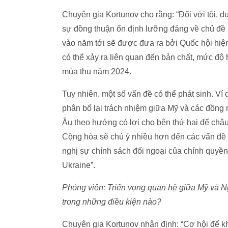
Chuyên gia Kortunov cho rằng: “Đối với tôi, 
sự đồng thuận ổn định lưỡng đảng về chủ đề n
vào năm tới sẽ được đưa ra bởi Quốc hội hiện
có thể xảy ra liên quan đến bản chất, mức độ h
mùa thu năm 2024.
Tuy nhiên, một số vấn đề có thể phát sinh. V
phân bổ lại trách nhiệm giữa Mỹ và các đồn
Âu theo hướng có lợi cho bên thứ hai để châ
Cộng hòa sẽ chú ý nhiều hơn đến các vấn đề n
nghị sự chính sách đối ngoại của chính quyề
Ukraine”.
Phóng viên: Triển vọng quan hệ giữa Mỹ và N
trong những điều kiện nào?
Chuyên gia Kortunov nhận định: “Cơ hội để 