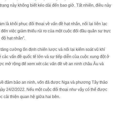
rạng này không biết kéo dài đến bao giờ. Tất nhiên, điều này
là khôi phục đối thoại về vấn đề hạt nhân, nối lại liên lạc
đến việc giảm thiểu rủi ro của một cuộc đối đầu quân sự trực
 độ hạt nhân”.
c tăng cường ổn định chiến lược và nối lại kiểm soát vũ khí
 các vấn đề quốc tế lớn và sự tiếp diễn của cuộc xung đột ở
ược mở rộng để xem xét các vấn đề về an ninh châu Âu và
sự về đảm bảo an ninh, vốn đã được Nga và phương Tây thảo
gày 24/2/2022. Nếu một cuộc đối thoại như vậy có thể được
ệc cải thiện quan hệ giữa hai bên.