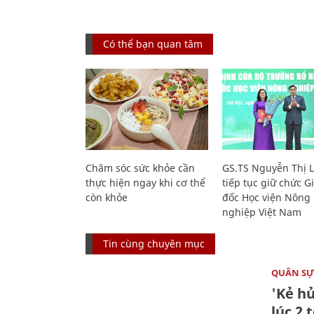
Có thể bạn quan tâm
Chăm sóc sức khỏe cần
GS.TS Nguyễn Thị 
thực hiện ngay khi cơ thể
tiếp tục giữ chức 
còn khỏe
đốc Học viện Nông
nghiệp Việt Nam
Tin cùng chuyên mục
QUÂN S
'Kẻ h
lúc 2 