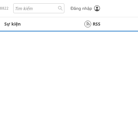
18822
Đăng nhập
Sự kiện
RSS