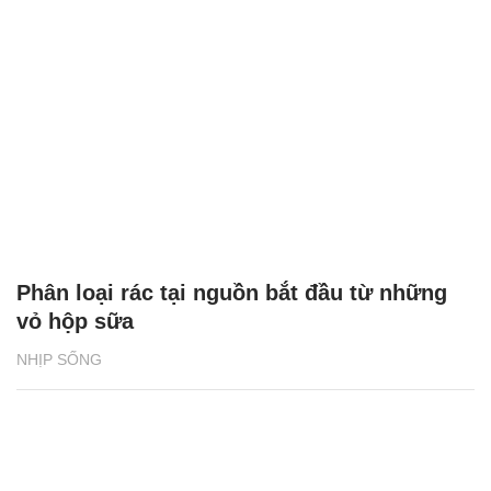
Phân loại rác tại nguồn bắt đầu từ những
vỏ hộp sữa
NHỊP SỐNG