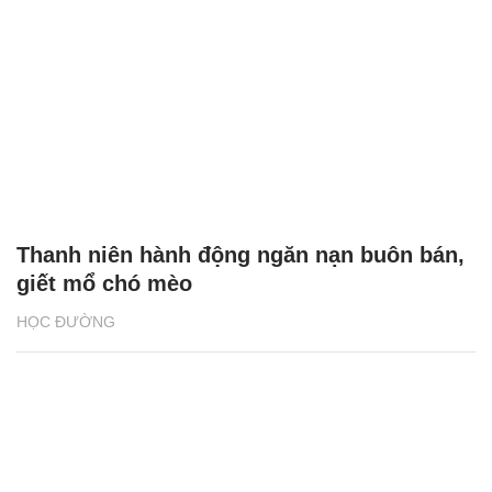
Thanh niên hành động ngăn nạn buôn bán,
giết mổ chó mèo
HỌC ĐƯỜNG