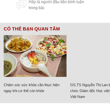
CÓ THỂ BẠN QUAN TÂM
Chăm sóc sức khỏe cần thực hiện
GS.TS Nguyễn Thị Lan ti
ngay khi cơ thể còn khỏe
chức Giám đốc Học viện
Việt Nam