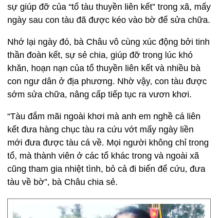
sự giúp đỡ của “tổ tàu thuyền liên kết” trong xã, mấy
ngày sau con tàu đã được kéo vào bờ để sửa chữa.
Nhớ lại ngày đó, bà Châu vô cùng xúc động bởi tinh
thần đoàn kết, sự sẻ chia, giúp đỡ trong lúc khó
khăn, hoạn nạn của tổ thuyền liên kết và nhiều bà
con ngư dân ở địa phương. Nhờ vậy, con tàu được
sớm sửa chữa, nâng cấp tiếp tục ra vươn khơi.
“Tàu đắm mãi ngoài khơi mà anh em nghề cá liên
kết đưa hàng chục tàu ra cứu vớt mấy ngày liền
mới đưa được tàu cá về. Mọi người không chỉ trong
tổ, mà thành viên ở các tổ khác trong và ngoài xã
cũng tham gia nhiệt tình, bỏ cả đi biển để cứu, đưa
tàu về bờ”, bà Châu chia sẻ.