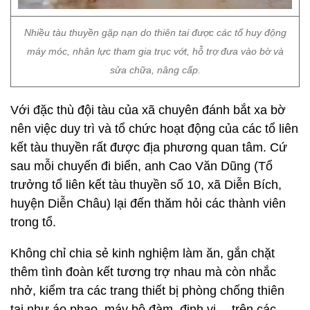
Nhiều tàu thuyền gặp nạn do thiên tai được các tổ huy động
máy móc, nhân lực tham gia trục vớt, hỗ trợ đưa vào bờ và
sửa chữa, nâng cấp.
Với đặc thù đội tàu của xã chuyên đánh bắt xa bờ
nên việc duy trì và tổ chức hoạt động của các tổ liên
kết tàu thuyền rất được địa phương quan tâm. Cứ
sau mỗi chuyến đi biển, anh Cao Văn Dũng (Tổ
trưởng tổ liên kết tàu thuyền số 10, xã Diễn Bích,
huyện Diễn Châu) lại đến thăm hỏi các thành viên
trong tổ.
Không chỉ chia sẻ kinh nghiệm làm ăn, gắn chặt
thêm tình đoàn kết tương trợ nhau mà còn nhắc
nhở, kiểm tra các trang thiết bị phòng chống thiên
tai như áo phao, máy bộ đàm, định vị… trên các