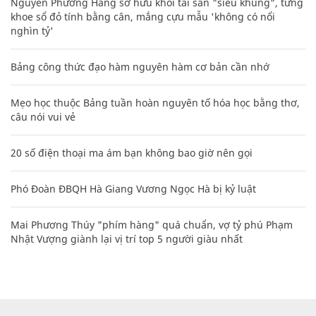
Nguyễn Phương Hằng sở hữu khối tài sản "siêu khủng", từng
khoe sổ đỏ tính bằng cân, mắng cựu mẫu 'không có nổi
nghìn tỷ'
Bảng công thức đạo hàm nguyên hàm cơ bản cần nhớ
Mẹo học thuộc Bảng tuần hoàn nguyên tố hóa học bằng thơ,
câu nói vui vẻ
20 số điện thoại ma ám bạn không bao giờ nên gọi
Phó Đoàn ĐBQH Hà Giang Vương Ngọc Hà bị kỷ luật
Mai Phương Thúy "phím hàng" quá chuẩn, vợ tỷ phú Phạm
Nhật Vượng giành lại vị trí top 5 người giàu nhất