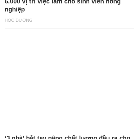
6.000 vị trí việc làm cho sinh viên nông
nghiệp
HỌC ĐƯỜNG
‘3 nhà’ bắt tay nâng chất lượng đầu ra cho