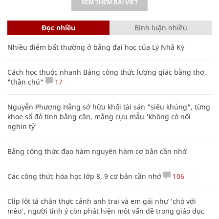
XEM THÊM BÀI VIẾT
Đọc nhiều
Bình luận nhiều
Nhiều điểm bất thường ở bằng đại học của Lý Nhã Kỳ
Cách học thuộc nhanh Bảng công thức lượng giác bằng thơ,
"thần chú"
17
Nguyễn Phương Hằng sở hữu khối tài sản "siêu khủng", từng
khoe sổ đỏ tính bằng cân, mắng cựu mẫu 'không có nổi
nghìn tỷ'
Bảng công thức đạo hàm nguyên hàm cơ bản cần nhớ
Các công thức hóa học lớp 8, 9 cơ bản cần nhớ
106
Clip lột tả chân thực cảnh anh trai và em gái như 'chó với
mèo', người tinh ý còn phát hiện một vấn đề trong giáo dục