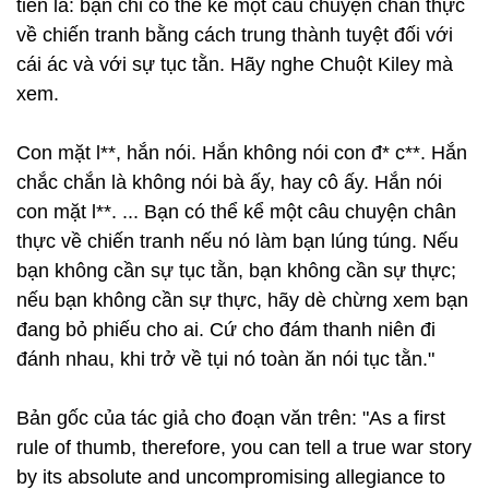
tiên là: bạn chỉ có thể kể một câu chuyện chân thực
về chiến tranh bằng cách trung thành tuyệt đối với
cái ác và với sự tục tằn. Hãy nghe Chuột Kiley mà
xem.
Con mặt l**, hắn nói. Hắn không nói con đ* c**. Hắn
chắc chắn là không nói bà ấy, hay cô ấy. Hắn nói
con mặt l**. ... Bạn có thể kể một câu chuyện chân
thực về chiến tranh nếu nó làm bạn lúng túng. Nếu
bạn không cần sự tục tằn, bạn không cần sự thực;
nếu bạn không cần sự thực, hãy dè chừng xem bạn
đang bỏ phiếu cho ai. Cứ cho đám thanh niên đi
đánh nhau, khi trở về tụi nó toàn ăn nói tục tằn."
Bản gốc của tác giả cho đoạn văn trên: "As a first
rule of thumb, therefore, you can tell a true war story
by its absolute and uncompromising allegiance to