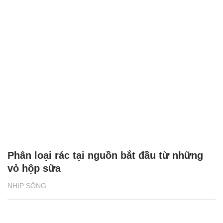
Phân loại rác tại nguồn bắt đầu từ những
vỏ hộp sữa
NHỊP SỐNG