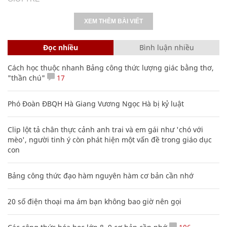
XEM THÊM BÀI VIẾT
Đọc nhiều
Bình luận nhiều
Cách học thuộc nhanh Bảng công thức lượng giác bằng thơ,
"thần chú"
17
Phó Đoàn ĐBQH Hà Giang Vương Ngọc Hà bị kỷ luật
Clip lột tả chân thực cảnh anh trai và em gái như 'chó với
mèo', người tinh ý còn phát hiện một vấn đề trong giáo dục
con
Bảng công thức đạo hàm nguyên hàm cơ bản cần nhớ
20 số điện thoại ma ám bạn không bao giờ nên gọi