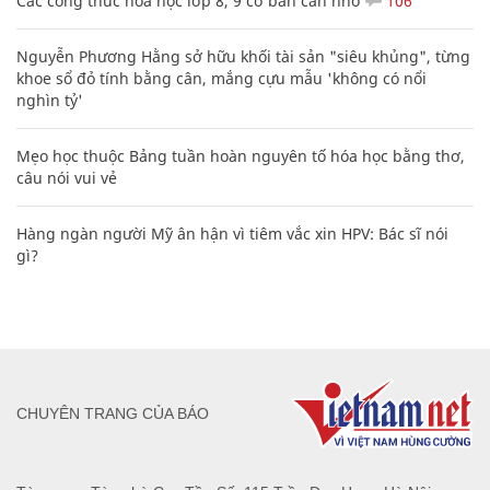
Các công thức hóa học lớp 8, 9 cơ bản cần nhớ
106
Nguyễn Phương Hằng sở hữu khối tài sản "siêu khủng", từng
khoe sổ đỏ tính bằng cân, mắng cựu mẫu 'không có nổi
nghìn tỷ'
Mẹo học thuộc Bảng tuần hoàn nguyên tố hóa học bằng thơ,
câu nói vui vẻ
Hàng ngàn người Mỹ ân hận vì tiêm vắc xin HPV: Bác sĩ nói
gì?
CHUYÊN TRANG CỦA BÁO