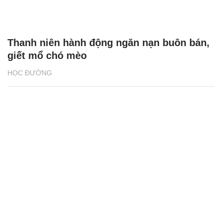
Thanh niên hành động ngăn nạn buôn bán,
giết mổ chó mèo
HỌC ĐƯỜNG