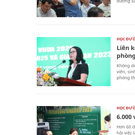
đường sắ
HỌC ĐƯ
Liên 
phòng
Không dừ
viên, si
phòng th
HỌC ĐƯ
6.000 
Hơn 60 d
hội việc