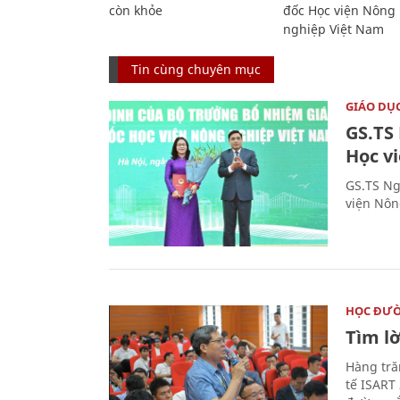
còn khỏe
đốc Học viện Nông
nghiệp Việt Nam
Tin cùng chuyên mục
GIÁO DỤ
GS.TS
Học v
GS.TS Ng
viện Nôn
HỌC ĐƯ
Tìm lờ
Hàng tră
tế ISART