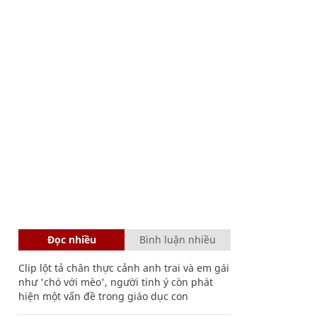
Đọc nhiều
Bình luận nhiều
Clip lột tả chân thực cảnh anh trai và em gái
như 'chó với mèo', người tinh ý còn phát
hiện một vấn đề trong giáo dục con