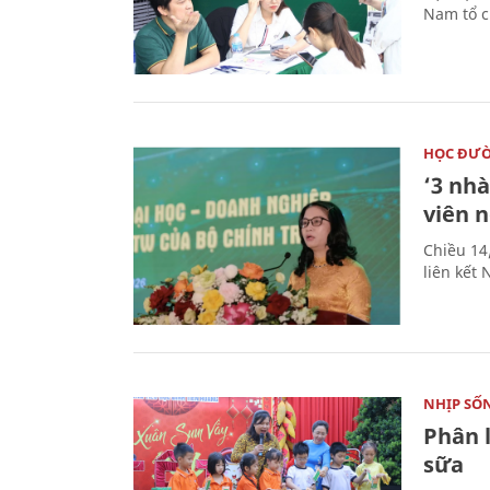
Nam tổ c
HỌC ĐƯ
‘3 nhà
viên 
Chiều 14
liên kết
NHỊP SỐ
Phân 
sữa