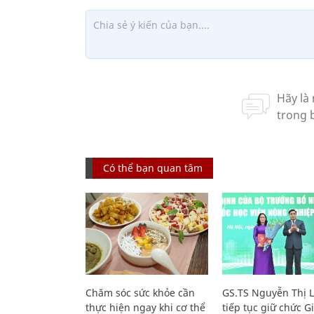
Có thể bạn quan tâm
Chăm sóc sức khỏe cần
GS.TS Nguyễn Thị 
thực hiện ngay khi cơ thể
tiếp tục giữ chức 