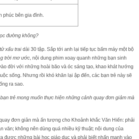
 phúc bên gia đình.
 học đường không?
ử xấu trai
dài 30 tập. Sắp tới anh lại tiếp tục bấm máy một bộ
g trời mơ ước
, nội dung phim xoay quanh những bạn sinh
 vào đời với những hoài bão và óc sáng tạo, khao khát hướng
ộc sống. Nhưng rồi khó khăn lại ập đến, các bạn trẻ này sẽ
ống ra sao.
ác bạn trẻ mong muốn thực hiện những cảnh quay đơn giảm mà
 quay đơn giản mà ấn tượng cho Khoảnh khắc Văn Hiến: phải
 văn; không nên dùng quá nhiều kỹ thuật; nội dung của
ra được những bài học giáo dục và phải biết nhấn mạnh vào