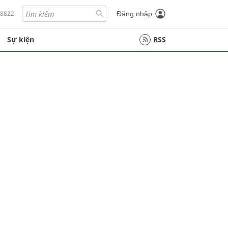
18822
Đăng nhập
Sự kiện
RSS