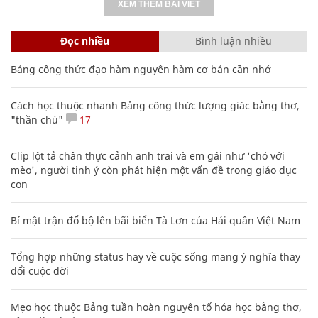
XEM THÊM BÀI VIẾT
Đọc nhiều
Bình luận nhiều
Bảng công thức đạo hàm nguyên hàm cơ bản cần nhớ
Cách học thuộc nhanh Bảng công thức lượng giác bằng thơ,
"thần chú"
17
Clip lột tả chân thực cảnh anh trai và em gái như 'chó với
mèo', người tinh ý còn phát hiện một vấn đề trong giáo dục
con
Bí mật trận đổ bộ lên bãi biển Tà Lơn của Hải quân Việt Nam
Tổng hợp những status hay về cuộc sống mang ý nghĩa thay
đổi cuộc đời
Mẹo học thuộc Bảng tuần hoàn nguyên tố hóa học bằng thơ,