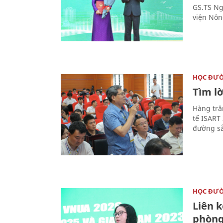
GS.TS Ng
viện Nôn
HỌC ĐƯ
Tìm lờ
Hàng tră
tế ISART
đường sắ
HỌC ĐƯ
Liên 
phòng