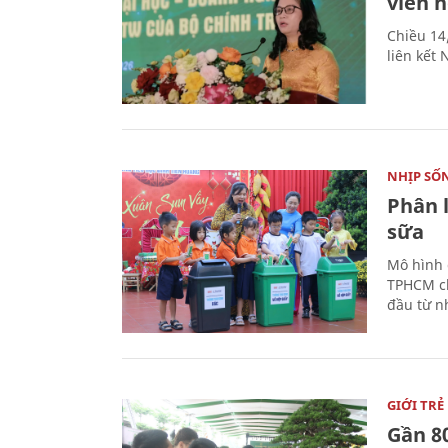
viên 
Chiều 14
liên kết
NHỊP SỐ
Phân 
sữa
Mô hình 
TPHCM ch
đầu từ n
GIỚI TRẺ
Gần 8