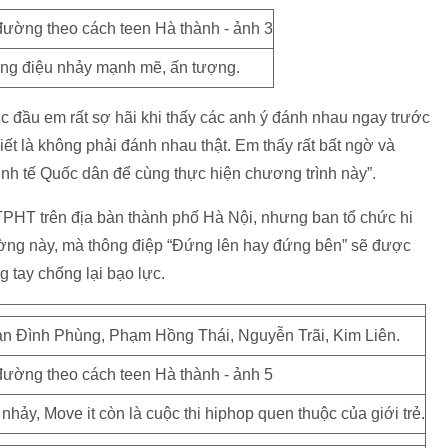
ng điệu nhảy mạnh mẽ, ấn tượng.
úc đầu em rất sợ hãi khi thấy các anh ý đánh nhau ngay trước
iết là không phải đánh nhau thật. Em thấy rất bất ngờ và
inh tế Quốc dân để cùng thực hiện chương trình này”.
TPHT trên địa bàn thành phố Hà Nội, nhưng ban tổ chức hi
ường này, mà thông điệp “Đứng lên hay đứng bên” sẽ được
g tay chống lại bạo lực.
an Đình Phùng, Phạm Hồng Thái, Nguyễn Trãi, Kim Liên.
ảy, Move it còn là cuộc thi hiphop quen thuộc của giới trẻ.