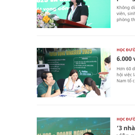
Không dừ
viên, si
phòng th
HỌC ĐƯ
6.000 
Hơn 60 d
hội việc
Nam tổ c
HỌC ĐƯ
‘3 nhà