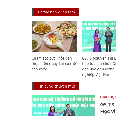
Có thể bạn quan tâm
Chăm sóc sức khỏe cần
GS.TS Nguyễn Thị 
thực hiện ngay khi cơ thể
tiếp tục giữ chức 
còn khỏe
đốc Học viện Nông
nghiệp Việt Nam
Tin cùng chuyên mục
GIÁO DỤ
GS.TS
Học v