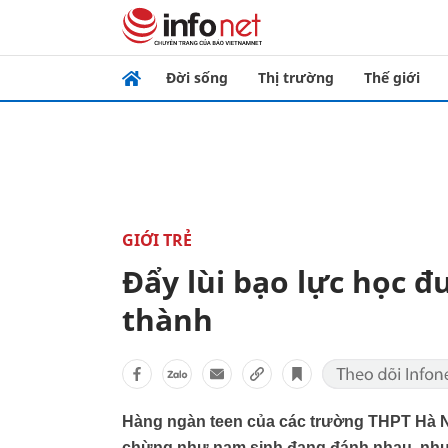
Đời sống
Thị trường
Thế giới
GIỚI TRẺ
Đẩy lùi bạo lực học 
thành
Hàng ngàn teen của các trường THPT Hà N
chừng như nam sinh đang đánh nhau, nhưn