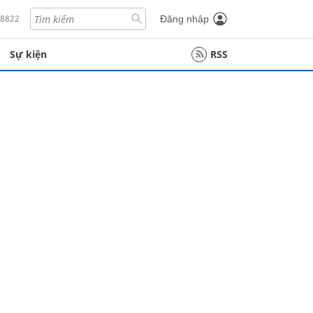
18822
Đăng nhập
Sự kiện
RSS