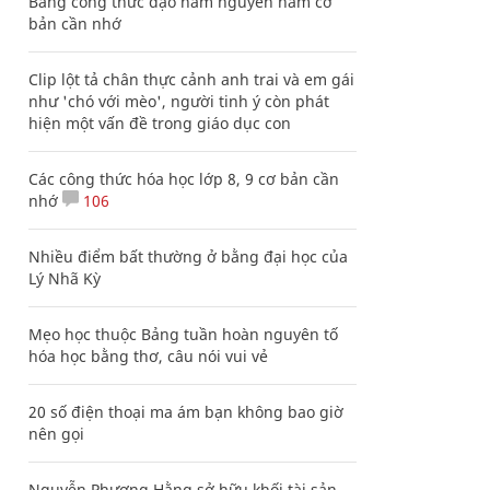
Bảng công thức đạo hàm nguyên hàm cơ
bản cần nhớ
Clip lột tả chân thực cảnh anh trai và em gái
như 'chó với mèo', người tinh ý còn phát
hiện một vấn đề trong giáo dục con
Các công thức hóa học lớp 8, 9 cơ bản cần
nhớ
106
Nhiều điểm bất thường ở bằng đại học của
Lý Nhã Kỳ
Mẹo học thuộc Bảng tuần hoàn nguyên tố
hóa học bằng thơ, câu nói vui vẻ
20 số điện thoại ma ám bạn không bao giờ
nên gọi
Nguyễn Phương Hằng sở hữu khối tài sản