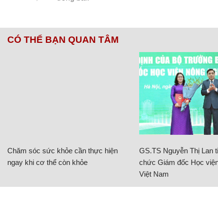
CÓ THỂ BẠN QUAN TÂM
Chăm sóc sức khỏe cần thực hiện
GS.TS Nguyễn Thị Lan ti
ngay khi cơ thể còn khỏe
chức Giám đốc Học viện
Việt Nam