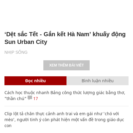
‘Dệt sắc Tết - Gắn kết Hà Nam’ khuấy động
Sun Urban City
NHỊP SỐNG
XEM THÊM BÀI VIẾT
Đọc nhiều
Bình luận nhiều
Cách học thuộc nhanh Bảng công thức lượng giác bằng thơ,
"thần chú"
17
Clip lột tả chân thực cảnh anh trai và em gái như 'chó với
mèo', người tinh ý còn phát hiện một vấn đề trong giáo dục
con