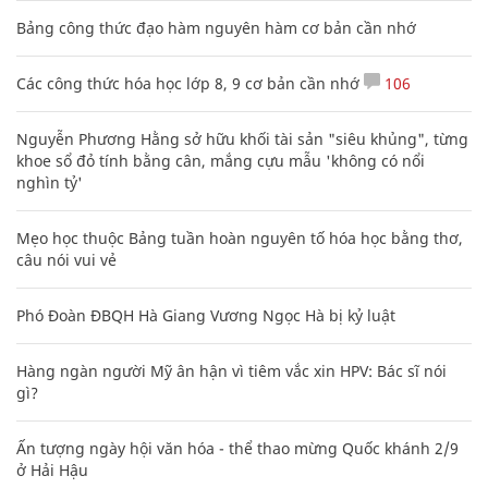
Bảng công thức đạo hàm nguyên hàm cơ bản cần nhớ
Các công thức hóa học lớp 8, 9 cơ bản cần nhớ
106
Nguyễn Phương Hằng sở hữu khối tài sản "siêu khủng", từng
khoe sổ đỏ tính bằng cân, mắng cựu mẫu 'không có nổi
nghìn tỷ'
Mẹo học thuộc Bảng tuần hoàn nguyên tố hóa học bằng thơ,
câu nói vui vẻ
Phó Đoàn ĐBQH Hà Giang Vương Ngọc Hà bị kỷ luật
Hàng ngàn người Mỹ ân hận vì tiêm vắc xin HPV: Bác sĩ nói
gì?
Ấn tượng ngày hội văn hóa - thể thao mừng Quốc khánh 2/9
ở Hải Hậu