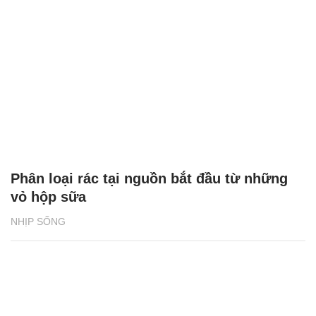
Phân loại rác tại nguồn bắt đầu từ những
vỏ hộp sữa
NHỊP SỐNG