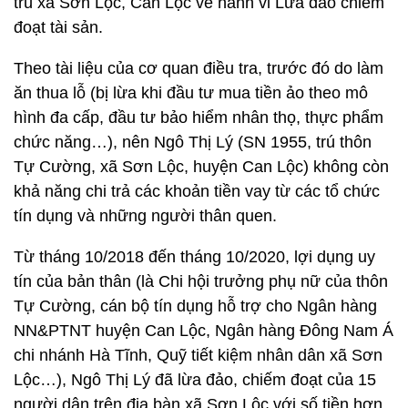
trú xã Sơn Lộc, Can Lộc về hành vi Lừa đảo chiếm
đoạt tài sản.
Theo tài liệu của cơ quan điều tra, trước đó do làm
ăn thua lỗ (bị lừa khi đầu tư mua tiền ảo theo mô
hình đa cấp, đầu tư bảo hiểm nhân thọ, thực phẩm
chức năng…), nên Ngô Thị Lý (SN 1955, trú thôn
Tự Cường, xã Sơn Lộc, huyện Can Lộc) không còn
khả năng chi trả các khoản tiền vay từ các tổ chức
tín dụng và những người thân quen.
Từ tháng 10/2018 đến tháng 10/2020, lợi dụng uy
tín của bản thân (là Chi hội trưởng phụ nữ của thôn
Tự Cường, cán bộ tín dụng hỗ trợ cho Ngân hàng
NN&PTNT huyện Can Lộc, Ngân hàng Đông Nam Á
chi nhánh Hà Tĩnh, Quỹ tiết kiệm nhân dân xã Sơn
Lộc…), Ngô Thị Lý đã lừa đảo, chiếm đoạt của 15
người dân trên địa bàn xã Sơn Lộc với số tiền hơn