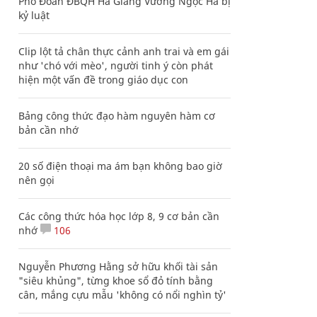
Phó Đoàn ĐBQH Hà Giang Vương Ngọc Hà bị
kỷ luật
Clip lột tả chân thực cảnh anh trai và em gái
như 'chó với mèo', người tinh ý còn phát
hiện một vấn đề trong giáo dục con
Bảng công thức đạo hàm nguyên hàm cơ
bản cần nhớ
20 số điện thoại ma ám bạn không bao giờ
nên gọi
Các công thức hóa học lớp 8, 9 cơ bản cần
nhớ
106
Nguyễn Phương Hằng sở hữu khối tài sản
"siêu khủng", từng khoe sổ đỏ tính bằng
cân, mắng cựu mẫu 'không có nổi nghìn tỷ'