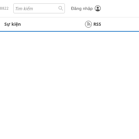
18822
Đăng nhập
Sự kiện
RSS