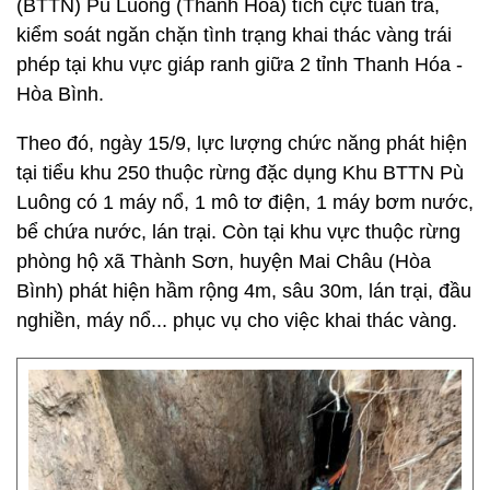
(BTTN) Pù Luông (Thanh Hóa) tích cực tuần tra,
kiểm soát ngăn chặn tình trạng khai thác vàng trái
phép tại khu vực giáp ranh giữa 2 tỉnh Thanh Hóa -
Hòa Bình.
Theo đó, ngày 15/9, lực lượng chức năng phát hiện
tại tiểu khu 250 thuộc rừng đặc dụng Khu BTTN Pù
Luông có 1 máy nổ, 1 mô tơ điện, 1 máy bơm nước,
bể chứa nước, lán trại. Còn tại khu vực thuộc rừng
phòng hộ xã Thành Sơn, huyện Mai Châu (Hòa
Bình) phát hiện hầm rộng 4m, sâu 30m, lán trại, đầu
nghiền, máy nổ... phục vụ cho việc khai thác vàng.