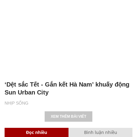
‘Dệt sắc Tết - Gắn kết Hà Nam’ khuấy động
Sun Urban City
NHỊP SỐNG
XEM THÊM BÀI VIẾT
Đọc nhiều
Bình luận nhiều