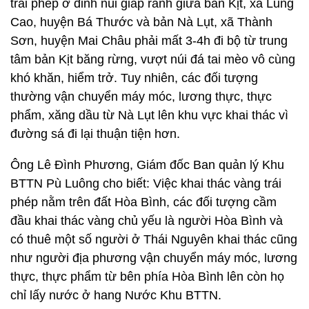
trái phép ở đỉnh núi giáp ranh giữa bản Kịt, xã Lũng
Cao, huyện Bá Thước và bản Nà Lụt, xã Thành
Sơn, huyện Mai Châu phải mất 3-4h đi bộ từ trung
tâm bản Kịt băng rừng, vượt núi đá tai mèo vô cùng
khó khăn, hiểm trở. Tuy nhiên, các đối tượng
thường vận chuyển máy móc, lương thực, thực
phẩm, xăng dầu từ Nà Lụt lên khu vực khai thác vì
đường sá đi lại thuận tiện hơn.
Ông Lê Đình Phương, Giám đốc Ban quản lý Khu
BTTN Pù Luông cho biết: Việc khai thác vàng trái
phép nằm trên đất Hòa Bình, các đối tượng cầm
đầu khai thác vàng chủ yếu là người Hòa Bình và
có thuê một số người ở Thái Nguyên khai thác cũng
như người địa phương vận chuyển máy móc, lương
thực, thực phẩm từ bên phía Hòa Bình lên còn họ
chỉ lấy nước ở hang Nước Khu BTTN.