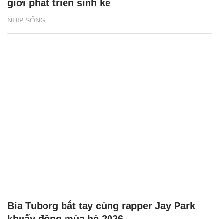
giới phát triển sinh kế
NHỊP SỐNG
Bia Tuborg bắt tay cùng rapper Jay Park
khuấy động mùa hè 2026