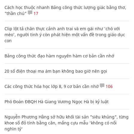
Cách học thuộc nhanh Bảng công thức lượng giác bằng thơ,
"thần chú"
17
Clip lột tả chân thực cảnh anh trai và em gái như 'chó với
mèo', người tinh ý còn phát hiện một vấn đề trong giáo dục
con
Bảng công thức đạo hàm nguyên hàm cơ bản cần nhớ
20 số điện thoại ma ám bạn không bao giờ nên gọi
Các công thức hóa học lớp 8, 9 cơ bản cần nhớ
106
Phó Đoàn ĐBQH Hà Giang Vương Ngọc Hà bị kỷ luật
Nguyễn Phương Hằng sở hữu khối tài sản "siêu khủng", từng
khoe sổ đỏ tính bằng cân, mắng cựu mẫu 'không có nổi
nghìn tỷ'