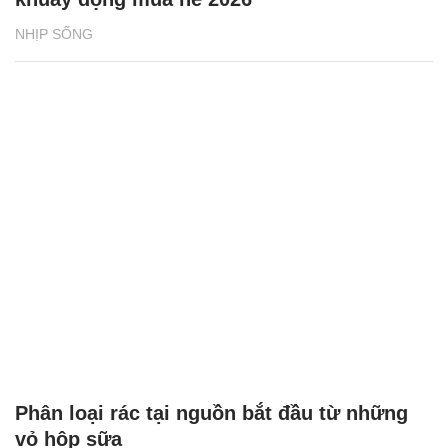
NHỊP SỐNG
Phân loại rác tại nguồn bắt đầu từ những
vỏ hộp sữa