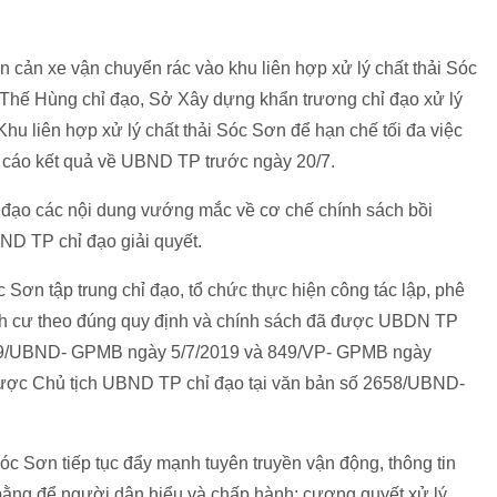
n cản xe vận chuyển rác vào khu liên hợp xử lý chất thải Sóc
hế Hùng chỉ đạo, Sở Xây dựng khẩn trương chỉ đạo xử lý
i Khu liên hợp xử lý chất thải Sóc Sơn để hạn chế tối đa việc
 cáo kết quả về UBND TP trước ngày 20/7.
ạo các nội dung vướng mắc về cơ chế chính sách bồi
ND TP chỉ đạo giải quyết.
ơn tập trung chỉ đạo, tổ chức thực hiện công tác lập, phê
ịnh cư theo đúng quy định và chính sách đã được UBDN TP
819/UBND- GPMB ngày 5/7/2019 và 849/VP- GPMB ngày
được Chủ tịch UBND TP chỉ đạo tại văn bản số 2658/UBND-
 Sơn tiếp tục đẩy mạnh tuyên truyền vận động, thông tin
 bằng để người dân hiểu và chấp hành; cương quyết xử lý