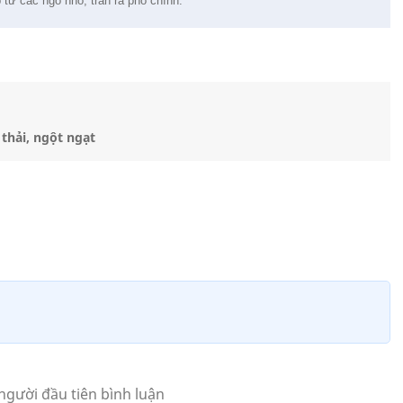
 từ các ngõ nhỏ, tràn ra phố chính.
thải, ngột ngạt