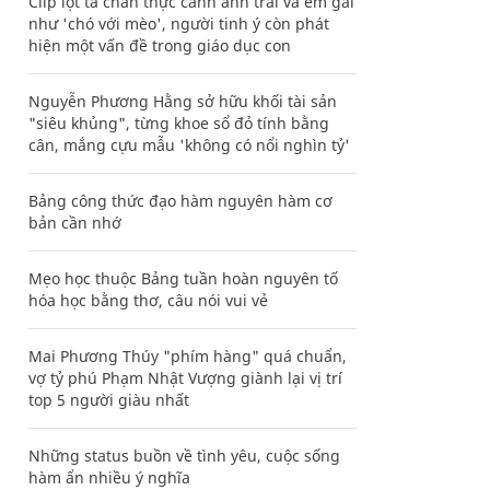
Clip lột tả chân thực cảnh anh trai và em gái
như 'chó với mèo', người tinh ý còn phát
hiện một vấn đề trong giáo dục con
Nguyễn Phương Hằng sở hữu khối tài sản
"siêu khủng", từng khoe sổ đỏ tính bằng
cân, mắng cựu mẫu 'không có nổi nghìn tỷ'
Bảng công thức đạo hàm nguyên hàm cơ
bản cần nhớ
Mẹo học thuộc Bảng tuần hoàn nguyên tố
hóa học bằng thơ, câu nói vui vẻ
Mai Phương Thúy "phím hàng" quá chuẩn,
vợ tỷ phú Phạm Nhật Vượng giành lại vị trí
top 5 người giàu nhất
Những status buồn về tình yêu, cuộc sống
hàm ẩn nhiều ý nghĩa