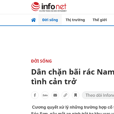
Đời sống
Thị trường
Thế giới
ĐỜI SỐNG
Dân chặn bãi rác Nam
tình cản trở
Cương quyết xử lý những trường hợp cố tì
Sóc Sơn, gây mất an ninh trật tự khu vực v