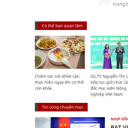
Có thể bạn quan tâm
Chăm sóc sức khỏe cần
GS.TS Nguyễn Thị 
thực hiện ngay khi cơ thể
tiếp tục giữ chức 
còn khỏe
đốc Học viện Nông
nghiệp Việt Nam
Tin cùng chuyên mục
NHỊP SỐ
BAT V