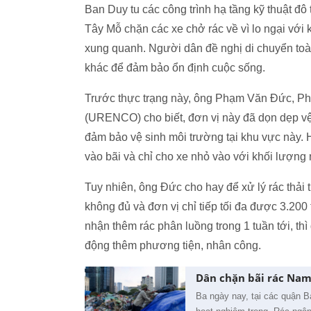
Ban Duy tu các công trình hạ tầng kỹ thuật đô
Tây Mỗ chặn các xe chở rác về vì lo ngại với
xung quanh. Người dân đề nghị di chuyển toàn
khác để đảm bảo ổn định cuộc sống.
Trước thực trạng này, ông Phạm Văn Đức, Ph
(URENCO) cho biết, đơn vị này đã dọn dẹp vệ
đảm bảo vệ sinh môi trường tại khu vực này. 
vào bãi và chỉ cho xe nhỏ vào với khối lượng 
Tuy nhiên, ông Đức cho hay để xử lý rác thải 
không đủ và đơn vị chỉ tiếp tối đa được 3.200
nhận thêm rác phân luồng trong 1 tuần tới, th
động thêm phương tiện, nhân công.
Dân chặn bãi rác Nam 
Ba ngày nay, tại các quận Ba