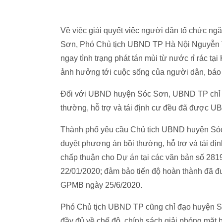
Về việc giải quyết việc người dân tổ chức ngă
Sơn, Phó Chủ tịch UBND TP Hà Nội Nguyễn T
ngay tình trạng phát tán mùi từ nước rỉ rác tạ
ảnh hưởng tới cuộc sống của người dân, báo
Đối với UBND huyện Sóc Sơn, UBND TP chỉ đ
thường, hỗ trợ và tái định cư đều đã được UB
Thành phố yêu cầu Chủ tịch UBND huyện Sóc S
duyệt phương án bồi thường, hỗ trợ và tái đ
chấp thuận cho Dự án tại các văn bản số 2
22/01/2020; đảm bảo tiến độ hoàn thành đã 
GPMB ngày 25/6/2020.
Phó Chủ tịch UBND TP cũng chỉ đạo huyện Sóc
đầy đủ về chế độ, chính sách giải phóng mặt