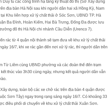
n Duy tu các công trình hạ tầng kỹ thuật đô thị (Sở Xây dựng
 trên địa bàn Hà Nội sau khi người dân hai xã Hồng Kỳ, Nam
tại Khu liên hợp xử lý chất thải ở Sóc Sơn, UBND TP. Hà
 quận Ba Đình, Hoàn Kiếm, Hai Bà Trưng, Đống Đa được lưu
i trường đô thị Hà Nội chi nhánh Cầu Diễn (Urenco 7).
n rác từ 4 quận nội thành sẽ tạm đưa về khu xử lý chất thải
ày 16/7, khi xe rác gần đến nơi xử lý rác, thì người dân trên
.
am Từ Liêm cùng UBND phường và các đoàn thể đến trạm
 kết thúc vào 3h30 cùng ngày, nhưng kết quả người dân vẫn
vào.
 Xây dựng, toàn bộ các xe chở rác trên địa bàn 4 quận được
thuộc Sơn Tây) ngay trong rạng sáng ngày 16/7. Có khoảng 33
c điều phối di chuyển về khu xử lý chất thải Xuân Sơn.