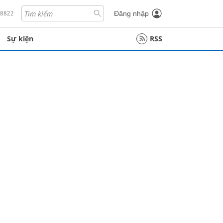
18822
Đăng nhập
Sự kiện
RSS