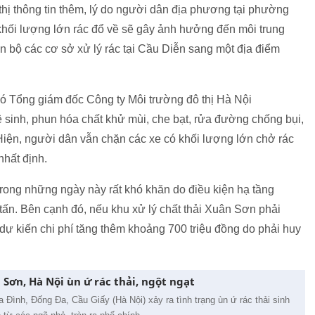
 thị thông tin thêm, lý do người dân địa phương tại phường
 khối lượng lớn rác đổ về sẽ gây ảnh hưởng đến môi trung
 bộ các cơ sở xử lý rác tại Cầu Diễn sang một địa điểm
ó Tổng giám đốc Công ty Môi trường đô thị Hà Nội
 sinh, phun hóa chất khử mùi, che bạt, rửa đường chống bụi,
Hiện, người dân vẫn chặn các xe có khối lượng lớn chở rác
nhất định.
trong những ngày này rất khó khăn do điều kiện hạ tầng
 tấn. Bên cạnh đó, nếu khu xử lý chất thải Xuân Sơn phải
ì dự kiến chi phí tăng thêm khoảng 700 triệu đồng do phải huy
Sơn, Hà Nội ùn ứ rác thải, ngột ngạt
 Đình, Đống Đa, Cầu Giấy (Hà Nội) xảy ra tình trạng ùn ứ rác thải sinh