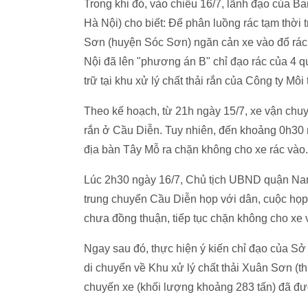
Trong khi đó, vào chiều 16/7, lãnh đạo của Ba
Hà Nội) cho biết: Để phân luồng rác tạm thời
Sơn (huyện Sóc Sơn) ngăn cản xe vào đổ rác 
Nội đã lên "phương án B" chỉ đạo rác của 4
trữ tại khu xử lý chất thải rắn của Công ty Mô
Theo kế hoạch, từ 21h ngày 15/7, xe vận chuyể
rắn ở Cầu Diễn. Tuy nhiên, đến khoảng 0h30 ng
địa bàn Tây Mỗ ra chặn không cho xe rác vào
Lúc 2h30 ngày 16/7, Chủ tịch UBND quận N
trung chuyển Cầu Diễn họp với dân, cuộc họp
chưa đồng thuận, tiếp tục chặn không cho xe 
Ngay sau đó, thực hiện ý kiến chỉ đạo của Sở
di chuyển về Khu xử lý chất thải Xuân Sơn (
chuyến xe (khối lượng khoảng 283 tấn) đã đượ