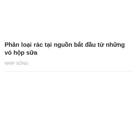
Phân loại rác tại nguồn bắt đầu từ những
vỏ hộp sữa
NHỊP SỐNG