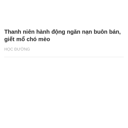
Thanh niên hành động ngăn nạn buôn bán,
giết mổ chó mèo
HỌC ĐƯỜNG