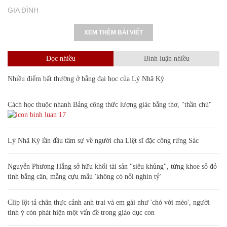
GIA ĐÌNH
XEM THÊM BÀI VIẾT
Đọc nhiều
Bình luận nhiều
Nhiều điểm bất thường ở bằng đại học của Lý Nhã Kỳ
Cách học thuộc nhanh Bảng công thức lượng giác bằng thơ, "thần chú"
17
Lý Nhã Kỳ lần đầu tâm sự về người cha Liệt sĩ đặc công rừng Sác
Nguyễn Phương Hằng sở hữu khối tài sản "siêu khủng", từng khoe sổ đỏ
tính bằng cân, mắng cựu mẫu 'không có nổi nghìn tỷ'
Clip lột tả chân thực cảnh anh trai và em gái như 'chó với mèo', người
tinh ý còn phát hiện một vấn đề trong giáo dục con