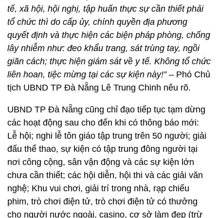
tế, xã hội, hội nghị, tập huấn thực sự cần thiết phải
tổ chức thì do cấp ủy, chính quyền địa phương
quyết định và thực hiện các biện pháp phòng, chống
lây nhiễm như: đeo khẩu trang, sát trùng tay, ngồi
giãn cách; thực hiện giám sát về y tế. Không tổ chức
liên hoan, tiệc mừng tại các sự kiện này!”
– Phó Chủ
tịch UBND TP Đà Nẵng Lê Trung Chinh nêu rõ.
UBND TP Đà Nẵng cũng chỉ đạo tiếp tục tạm dừng
các hoạt động sau cho đến khi có thông báo mới:
Lễ hội; nghi lễ tôn giáo tập trung trên 50 người; giải
đấu thể thao, sự kiện có tập trung đông người tại
nơi công cộng, sân vận động và các sự kiện lớn
chưa cần thiết; các hội diễn, hội thi và các giải văn
nghệ; Khu vui chơi, giải trí trong nhà, rạp chiếu
phim, trò chơi điện tử, trò chơi điện tử có thưởng
cho người nước ngoài, casino, cơ sở làm đẹp (trừ