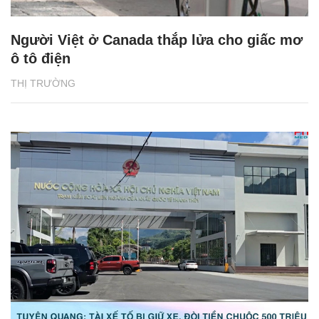
Người Việt ở Canada thắp lửa cho giấc mơ
ô tô điện
THỊ TRƯỜNG