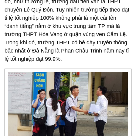
đó, như thường lệ, trường đầu tiên vẫn là THPT
chuyên Lê Quý Đôn. Tuy nhiên trường tiếp theo đạt
tỉ lệ tốt nghiệp 100% không phải là một cái tên
“danh tiếng” nằm ở khu vực trung tâm TP mà là
trường THPT Hòa Vang ở quận vùng ven Cẩm Lệ.
Trong khi đó, trường THPT có bề dày truyền thống
bậc nhất ở Đà Nẵng là Phan Châu Trinh năm nay tỉ
lệ tốt nghiệp đạt 99,9%.