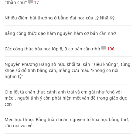
"thần chú"
17
Nhiều điểm bất thường ở bằng đại học của Lý Nhã Kỳ
Bảng công thức đạo hàm nguyên hàm cơ bản cần nhớ
Các công thức hóa học lớp 8, 9 cơ bản cần nhớ
106
Nguyễn Phương Hằng sở hữu khối tài sản "siêu khủng", từng
khoe sổ đỏ tính bằng cân, mắng cựu mẫu 'không có nổi
nghìn tỷ'
Clip lột tả chân thực cảnh anh trai và em gái như 'chó với
mèo', người tinh ý còn phát hiện một vấn đề trong giáo dục
con
Mẹo học thuộc Bảng tuần hoàn nguyên tố hóa học bằng thơ,
câu nói vui vẻ