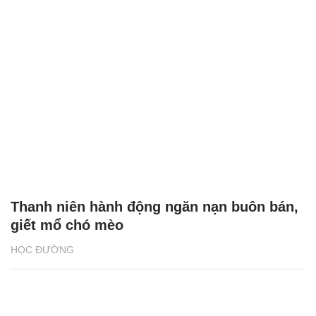
Thanh niên hành động ngăn nạn buôn bán,
giết mổ chó mèo
HỌC ĐƯỜNG