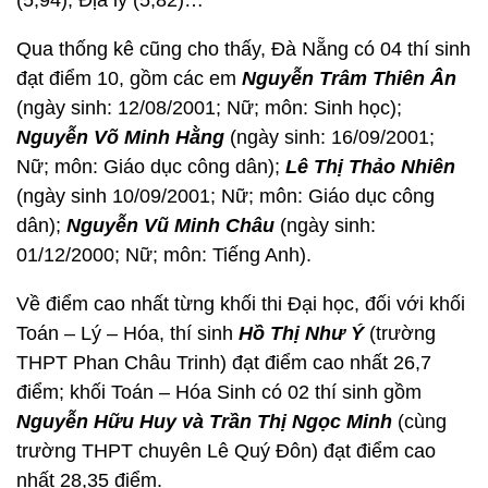
(5,94), Địa lý (5,82)…
Qua thống kê cũng cho thấy, Đà Nẵng có 04 thí sinh
đạt điểm 10, gồm các em
Nguyễn Trâm Thiên Ân
(ngày sinh: 12/08/2001; Nữ; môn: Sinh học);
Nguyễn Võ Minh Hằng
(ngày sinh: 16/09/2001;
Nữ; môn: Giáo dục công dân);
Lê Thị Thảo Nhiên
(ngày sinh 10/09/2001; Nữ; môn: Giáo dục công
dân);
Nguyễn Vũ Minh Châu
(ngày sinh:
01/12/2000; Nữ; môn: Tiếng Anh).
Về điểm cao nhất từng khối thi Đại học, đối với khối
Toán – Lý – Hóa, thí sinh
Hồ Thị Như Ý
(trường
THPT Phan Châu Trinh) đạt điểm cao nhất 26,7
điểm; khối Toán – Hóa Sinh có 02 thí sinh gồm
Nguyễn Hữu Huy và Trần Thị Ngọc Minh
(cùng
trường THPT chuyên Lê Quý Đôn) đạt điểm cao
nhất 28,35 điểm.