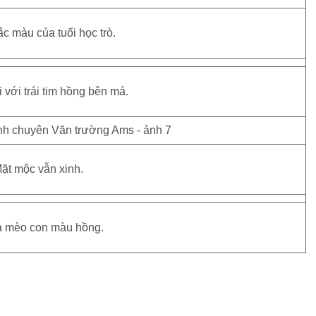
c màu của tuổi học trò.
 với trái tim hồng bên má.
ặt mộc vẫn xinh.
ả mèo con màu hồng.