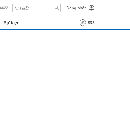
18822
Đăng nhập
Sự kiện
RSS