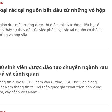
NG
loại rác tại nguồn bắt đầu từ những vỏ hộp
giáo dục môi trường được thí điểm tại 16 trường tiểu học ở
o thấy sự thay đổi của việc phân loại rác tại nguồn có thể bắt
hững vỏ hộp sữa.
00 sinh viên được đào tạo chuyên ngành rau
uả và cảnh quan
hông tin được GS. TS Phạm Văn Cường, PGĐ Học viện Nông
iệt Nam thông tin tại Hội thảo quốc gia “Phát triển bền vững
a, cây cảnh Việt Nam”.