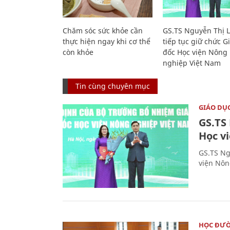
Chăm sóc sức khỏe cần
GS.TS Nguyễn Thị 
thực hiện ngay khi cơ thể
tiếp tục giữ chức 
còn khỏe
đốc Học viện Nông
nghiệp Việt Nam
Tin cùng chuyên mục
GIÁO DỤ
GS.TS
Học v
GS.TS Ng
viện Nôn
HỌC ĐƯ