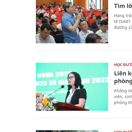
Tìm lờ
Hàng tră
tế ISART
đường sắ
HỌC ĐƯ
Liên 
phòng
Không dừ
viên, si
phòng th