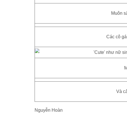
Muôn sắ
Các cô gái
M
Và c
Nguyễn Hoàn