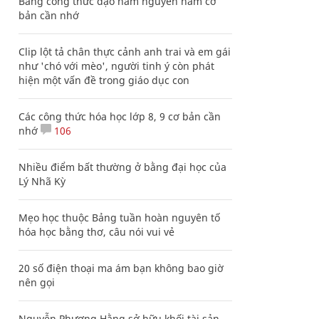
Bảng công thức đạo hàm nguyên hàm cơ
bản cần nhớ
Clip lột tả chân thực cảnh anh trai và em gái
như 'chó với mèo', người tinh ý còn phát
hiện một vấn đề trong giáo dục con
Các công thức hóa học lớp 8, 9 cơ bản cần
nhớ
106
Nhiều điểm bất thường ở bằng đại học của
Lý Nhã Kỳ
Mẹo học thuộc Bảng tuần hoàn nguyên tố
hóa học bằng thơ, câu nói vui vẻ
20 số điện thoại ma ám bạn không bao giờ
nên gọi
Nguyễn Phương Hằng sở hữu khối tài sản