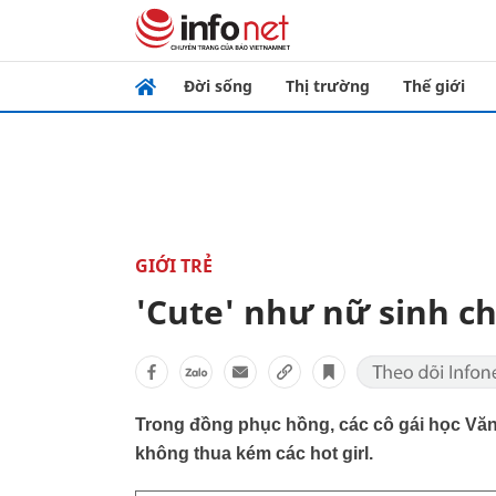
Đời sống
Thị trường
Thế giới
GIỚI TRẺ
'Cute' như nữ sinh 
Trong đồng phục hồng, các cô gái học Văn 
không thua kém các hot girl.