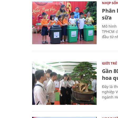
NHỊP SỐ
Phân 
sữa
Mô hình 
TPHCM ch
đầu từ n
GIỚI TRẺ
Gần 8
hoa q
Đây là t
nghiệp V
ngành Ho