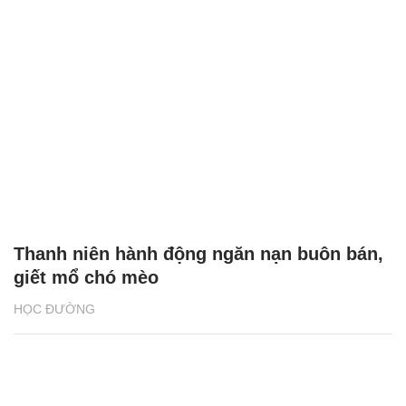
Thanh niên hành động ngăn nạn buôn bán,
giết mổ chó mèo
HỌC ĐƯỜNG