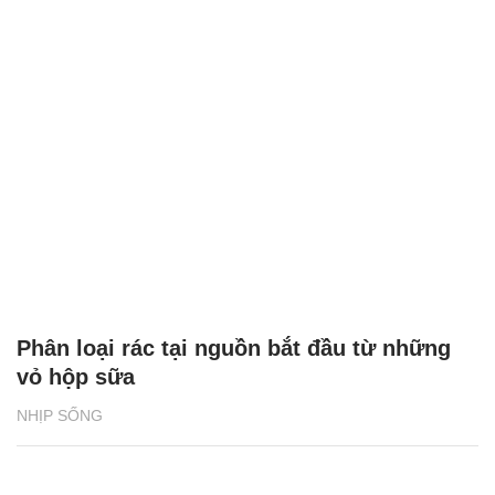
Phân loại rác tại nguồn bắt đầu từ những
vỏ hộp sữa
NHỊP SỐNG