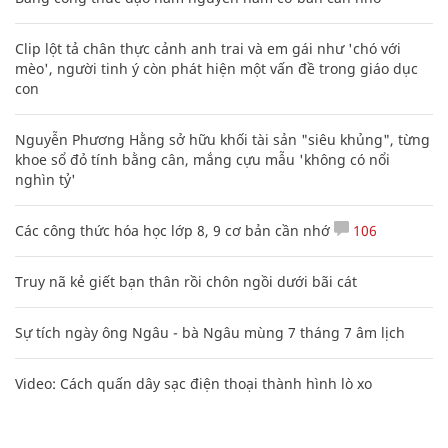
Clip lột tả chân thực cảnh anh trai và em gái như 'chó với
mèo', người tinh ý còn phát hiện một vấn đề trong giáo dục
con
Nguyễn Phương Hằng sở hữu khối tài sản "siêu khủng", từng
khoe sổ đỏ tính bằng cân, mắng cựu mẫu 'không có nổi
nghìn tỷ'
Các công thức hóa học lớp 8, 9 cơ bản cần nhớ
106
Truy nã kẻ giết bạn thân rồi chôn ngồi dưới bãi cát
Sự tích ngày ông Ngâu - bà Ngâu mùng 7 tháng 7 âm lịch
Video: Cách quấn dây sạc điện thoại thành hình lò xo