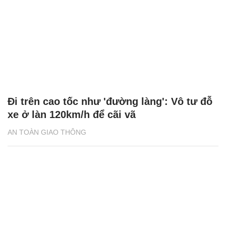
Đi trên cao tốc như 'đường làng': Vô tư đỗ
xe ở làn 120km/h để cãi vã
AN TOÀN GIAO THÔNG