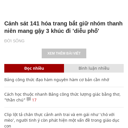
Cảnh sát 141 hóa trang bắt giữ nhóm thanh
niên mang gậy 3 khúc đi 'diễu phố'
ĐỜI SỐNG
XEM THÊM BÀI VIẾT
Đọc nhiều
Bình luận nhiều
Bảng công thức đạo hàm nguyên hàm cơ bản cần nhớ
Cách học thuộc nhanh Bảng công thức lượng giác bằng thơ,
"thần chú"
17
Clip lột tả chân thực cảnh anh trai và em gái như 'chó với
mèo', người tinh ý còn phát hiện một vấn đề trong giáo dục
con