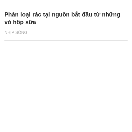
Phân loại rác tại nguồn bắt đầu từ những
vỏ hộp sữa
NHỊP SỐNG