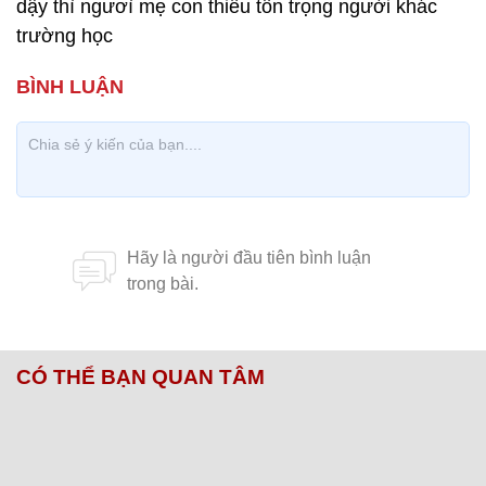
dậy thì ngươì̀̀ mẹ con thiếu tôn trọng người khác
trường học
CÓ THỂ BẠN QUAN TÂM