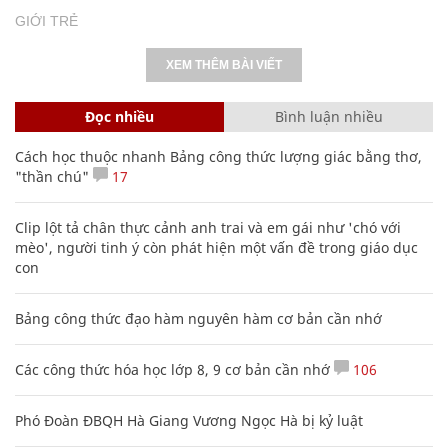
GIỚI TRẺ
XEM THÊM BÀI VIẾT
Đọc nhiều
Bình luận nhiều
Cách học thuộc nhanh Bảng công thức lượng giác bằng thơ,
"thần chú"
17
Clip lột tả chân thực cảnh anh trai và em gái như 'chó với
mèo', người tinh ý còn phát hiện một vấn đề trong giáo dục
con
Bảng công thức đạo hàm nguyên hàm cơ bản cần nhớ
Các công thức hóa học lớp 8, 9 cơ bản cần nhớ
106
Phó Đoàn ĐBQH Hà Giang Vương Ngọc Hà bị kỷ luật