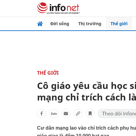
Đời sống
Thị trường
Thế giới
THẾ GIỚI
Cô giáo yêu cầu học s
mạng chỉ trích cách 
Cư dân mạng lao vào chỉ trích cách phụ hu
giáo giao là đếm 10.000 hạt gạo.