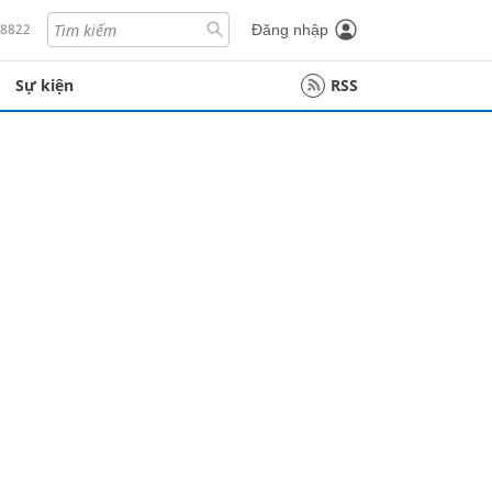
18822
Đăng nhập
Sự kiện
RSS