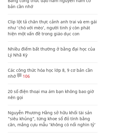
Bảng công thức đạo hàm nguyên hàm cơ
bản cần nhớ
Clip lột tả chân thực cảnh anh trai và em gái
như 'chó với mèo', người tinh ý còn phát
hiện một vấn đề trong giáo dục con
Nhiều điểm bất thường ở bằng đại học của
Lý Nhã Kỳ
Các công thức hóa học lớp 8, 9 cơ bản cần
nhớ
106
20 số điện thoại ma ám bạn không bao giờ
nên gọi
Nguyễn Phương Hằng sở hữu khối tài sản
"siêu khủng", từng khoe sổ đỏ tính bằng
cân, mắng cựu mẫu 'không có nổi nghìn tỷ'