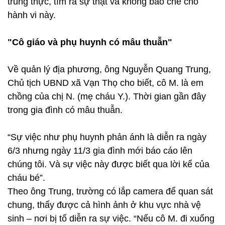
trung thực, tìm ra sự thật và không bao che cho
hành vi này.
"Cô giáo và phụ huynh có mâu thuẫn"
Về quản lý địa phương, ông Nguyễn Quang Trung,
Chủ tịch UBND xã Vạn Thọ cho biết, cô M. là em
chồng của chị N. (mẹ cháu Y.). Thời gian gần đây
trong gia đình có mâu thuẫn.
“Sự việc như phụ huynh phản ánh là diễn ra ngày
6/3 nhưng ngày 11/3 gia đình mới báo cáo lên
chúng tôi. Và sự việc này được biết qua lời kể của
cháu bé”.
Theo ông Trung, trường có lắp camera để quan sát
chung, thấy được cả hình ảnh ở khu vực nhà vệ
sinh – nơi bị tố diễn ra sự việc. “Nếu cô M. đi xuống