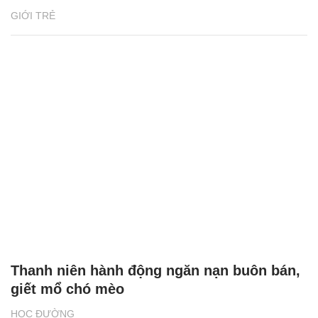
GIỚI TRẺ
Thanh niên hành động ngăn nạn buôn bán,
giết mổ chó mèo
HỌC ĐƯỜNG