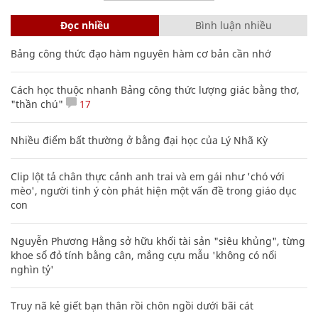
Đọc nhiều
Bình luận nhiều
Bảng công thức đạo hàm nguyên hàm cơ bản cần nhớ
Cách học thuộc nhanh Bảng công thức lượng giác bằng thơ,
"thần chú"
17
Nhiều điểm bất thường ở bằng đại học của Lý Nhã Kỳ
Clip lột tả chân thực cảnh anh trai và em gái như 'chó với
mèo', người tinh ý còn phát hiện một vấn đề trong giáo dục
con
Nguyễn Phương Hằng sở hữu khối tài sản "siêu khủng", từng
khoe sổ đỏ tính bằng cân, mắng cựu mẫu 'không có nổi
nghìn tỷ'
Truy nã kẻ giết bạn thân rồi chôn ngồi dưới bãi cát